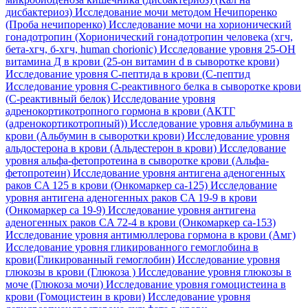
дисбактериоз)
Исследование мочи методом Нечипоренко
(Проба нечипоренко)
Исследование мочи на хорионический
гонадотропин (Хорионический гонадотропин человека (хгч,
бета-хгч, б-хгч, human chorionic)
Исследование уровня 25-OH
витамина Д в крови (25-он витамин d в сыворотке крови)
Исследование уровня C-пептида в крови (С-пептид
Исследование уровня C-реактивного белка в сыворотке крови
(С-реактивный белок)
Исследование уровня
адренокортикотропного гормона в крови (АКТГ
(адренокортикотропный))
Исследование уровня альбумина в
крови (Альбумин в сыворотки крови)
Исследование уровня
альдостерона в крови (Альдестерон в крови)
Исследование
уровня альфа-фетопротеина в сыворотке крови (Альфа-
фетопротеин)
Исследование уровня антигена аденогенных
раков CA 125 в крови (Онкомаркер са-125)
Исследование
уровня антигена аденогенных раков CA 19-9 в крови
(Онкомаркер са 19-9)
Исследование уровня антигена
аденогенных раков CA 72-4 в крови (Онкомаркер са-153)
Исследование уровня антимюллерова гормона в крови (Амг)
Исследование уровня гликированного гемоглобина в
крови(Гликированный гемоглобин)
Исследование уровня
глюкозы в крови (Глюкоза )
Исследование уровня глюкозы в
моче (Глюкоза мочи)
Исследование уровня гомоцистеина в
крови (Гомоцистеин в крови)
Исследование уровня