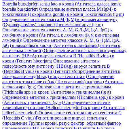
Borrelia burgdorferi sensu lato в крови (Антитела класса igm к
borrelia burgdorferi
Определение антител класса M (IgM) к
токсоплазме (Toxoplasma gondii) в крови( Токсоплазмоз (ig m)
Определение антител класса M (IgM) к цитомегаловирусу
(Cytomegalovirus) в крови (Цитомегаловирус (ig m)
Определение антител классов A, M, G (IgM, IgA, IgG) к
лямблиям в крови (Антитела к лямблиям (ig м к антигенам
лямблий))
Определение антител классов A, M, G (IgM, IgA,
IgG) к лямблиям в крови (Антитела к лямблиям (антитела к
антигенам лямблий)
Определение антител классов к ядерному
антигену (HBcAg) вируса гепатита B (Hepatitis B virus) в
крови (Гепатит hbcorjgm)
Определение антител к
поверхностному антигену (HBsAg) вируса гепатита B
(Hepatitis B virus) в крови (Гепатит в(определение антител к
поверх.антигену(hbsag) вируса гепатита в)
Определение
антител к токсокаре собак (Toxocara canis) в крови (Антитела
к токсокара (ig g)
Определение антител к трихинеллам
(Trichinella spp.) в крови (Антитела к трихинеллы (ig g)
Определение антител к трихинеллам (Trichinella spp.) в крови
(Антитела к трихинеллы (ig м)
Определение антител к
хеликобактер пилори (Helicobacter pylori) в крови (Антитела к
helicobacter pylori)
Определение генотипа вируса гепатита C
(Hepatitis C virus)Генотипирование вируса гепатита с
определение Группы крови, резус фактор, обратный фактор
Определение ДНК вируса гепатита B (Hepatitis B virus) в