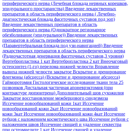
периферического нерва (Лечебная блокада нервных корешков,
эпидурального простаранства)
Введение лекарственных
препаратов в область периферического нерва ( Лечебно-
диагностическая блокада фасеточных суставов под эоп)
Введение лекарственных препаратов в область
периферического нерва (Однократное регионарное
обезболивание (эпидуральное))
Введение лекарственных
препаратов в область периферического нерва
(Паравертебральная блокада под узи-навигацией)
Введение
лекарственных препаратов в область периферического нерва
(Радиочастотная денервация фасеточных суставов,3 уровня)
Вертебропластика 1 кат
Вертебропластика 2 кат
Внеочаговый
остеосинтез (1-го) перелома нижней челюсти
Вправление
вывиха нижней челюсти закрытое
Вскрытие и дренирование
флегмоны (абсцесса) (Вскрытие и дренирование абсцесса)
Гайморотомия
Гистологическое исследование ткани тела 25
позвонков
Дистальная частичная апоневрэктомия (при
контрактуре дюпюитрена)
Дополнительный шов сухожилия
Закрытое восстановление межберцового синдезмоза
Иссечение новообразований кожи 1кат
Иссечение
новообразований кожи 2кат
Иссечение новообразований
кожи 3кат
Иссечение новообразований кожи 4кат
Иссечение
рубцов с наложением косметического шва
Иссечение рубцов с
наложением швов
Иссечение свищей и удаление секвестра
при остеомиелите 1 кат
Иссечение свищей и удаление