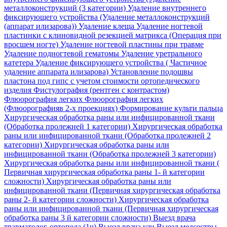
металлоконструкций (3 категории)
Удаление внутреннего
фиксирующего устройства (Удаление металлоконструкций
(аппарат илизарова))
Удаление клеща
Удаление ногтевой
пластинки с клиновидной резекцией матрикса (Операция при
вросшем ногте)
Удаление ногтевой пластины при травме
Удаление подногтевой гематомы
Удаление уретрального
катетера
Удаление фиксирующего устройства ( Частичное
удаление аппарата илизарова)
Установление подошвы
пластона под гипс с учетом стоимости ортопедического
изделия
Фистулография (рентген с контрастом)
Флюорография легких
Флюорография легких
(Флюорографияв 2-х проекциях)
Формирование культи пальца
Хирургическая обработка раны или инфицированной ткани
(Обработка пролежней 1 категории)
Хирургическая обработка
раны или инфицированной ткани (Обработка пролежней 2
категории)
Хирургическая обработка раны или
инфицированной ткани (Обработка пролежней 3 категории)
Хирургическая обработка раны или инфицированной ткани (
Первичная хирургическая обработка раны 1- й категории
сложности)
Хирургическая обработка раны или
инфицированной ткани (Первичная хирургическая обработка
раны 2- й категории сложности)
Хирургическая обработка
раны или инфицированной ткани (Первичная хирургическая
обработка раны 3 й категории сложности)
Выезд врача
травматолог-ортопеда (1ч)
Выезд врача узи
Выезд медсестры