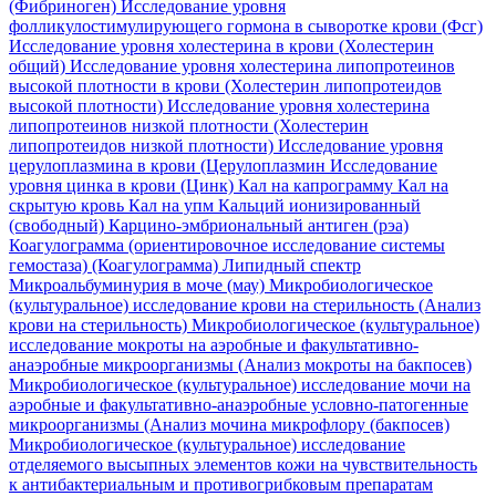
(Фибриноген)
Исследование уровня
фолликулостимулирующего гормона в сыворотке крови (Фсг)
Исследование уровня холестерина в крови (Холестерин
общий)
Исследование уровня холестерина липопротеинов
высокой плотности в крови (Холестерин липопротеидов
высокой плотности)
Исследование уровня холестерина
липопротеинов низкой плотности (Холестерин
липопротеидов низкой плотности)
Исследование уровня
церулоплазмина в крови (Церулоплазмин
Исследование
уровня цинка в крови (Цинк)
Кал на капрограмму
Кал на
скрытую кровь
Кал на упм
Кальций ионизированный
(свободный)
Карцино-эмбриональный антиген (рэа)
Коагулограмма (ориентировочное исследование системы
гемостаза) (Коагулограмма)
Липидный спектр
Микроальбуминурия в моче (мау)
Микробиологическое
(культуральное) исследование крови на стерильность (Анализ
крови на стерильность)
Микробиологическое (культуральное)
исследование мокроты на аэробные и факультативно-
анаэробные микроорганизмы (Анализ мокроты на бакпосев)
Микробиологическое (культуральное) исследование мочи на
аэробные и факультативно-анаэробные условно-патогенные
микроорганизмы (Анализ мочина микрофлору (бакпосев)
Микробиологическое (культуральное) исследование
отделяемого высыпных элементов кожи на чувствительность
к антибактериальным и противогрибковым препаратам