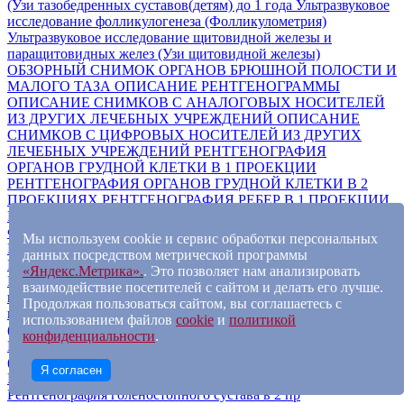
(Узи тазобедренных суставов(детям) до 1 года
Ультразвуковое
исследование фолликулогенеза (Фолликулометрия)
Ультразвуковое исследование щитовидной железы и
паращитовидных желез (Узи щитовидной железы)
ОБЗОРНЫЙ СНИМОК ОРГАНОВ БРЮШНОЙ ПОЛОСТИ И
МАЛОГО ТАЗА
ОПИСАНИЕ РЕНТГЕНОГРАММЫ
ОПИСАНИЕ СНИМКОВ С АНАЛОГОВЫХ НОСИТЕЛЕЙ
ИЗ ДРУГИХ ЛЕЧЕБНЫХ УЧРЕЖДЕНИЙ
ОПИСАНИЕ
СНИМКОВ С ЦИФРОВЫХ НОСИТЕЛЕЙ ИЗ ДРУГИХ
ЛЕЧЕБНЫХ УЧРЕЖДЕНИЙ
РЕНТГЕНОГРАФИЯ
ОРГАНОВ ГРУДНОЙ КЛЕТКИ В 1 ПРОЕКЦИИ
РЕНТГЕНОГРАФИЯ ОРГАНОВ ГРУДНОЙ КЛЕТКИ В 2
ПРОЕКЦИЯХ
РЕНТГЕНОГРАФИЯ РЕБЕР В 1 ПРОЕКЦИИ
РЕНТГЕНОГРАФИЯ РЕБЕР В 2-Х ПРОЕКЦИЯХ
ФЛЮОРОГРАФИЯ
ФЛЮОРОГРАФИЯВ 2-Х ПРОЕКЦИЯХ
Мы используем cookie и сервис обработки персональных
Распечатка снимка на рентгеновской пленке (1 шт)
данных посредством метрической программы
Рентгенография 1-го и 2-го шейного позвонка
«Яндекс.Метрика».
. Это позволяет нам анализировать
Рентгенография верхней конечности (плечев.кость, кости
взаимодействие посетителей с сайтом и делать его лучше.
предплеч., кисть) в 2 проекциях
Рентгенография верхней
Продолжая пользоваться сайтом, вы соглашаетесь с
конечности (Рентгенография верхней конечности
использованием файлов
cookie
и
политикой
(плечев.кость, кости предплеч., кисть) в 1 проекции)
конфиденциальности
.
Рентгенография всего черепа, в одной или более проекциях
(Рентгенография костей черепа в 2-х проекциях)
Я согласен
Рентгенография голеностопного сустава в 1 пр
Рентгенография голеностопного сустава в 2 пр