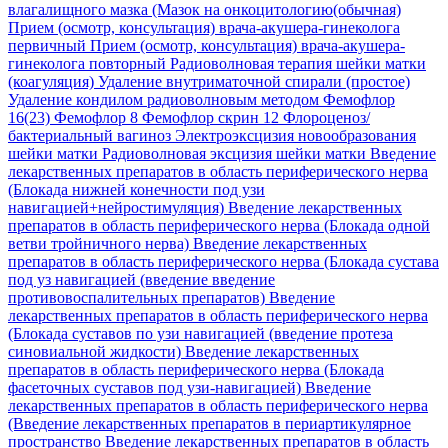
влагалищного мазка (Мазок на онкоцитологию(обычная)
Прием (осмотр, консультация) врача-акушера-гинеколога
первичный
Прием (осмотр, консультация) врача-акушера-
гинеколога повторный
Радиоволновая терапия шейки матки
(коагуляция)
Удаление внутриматочной спирали (простое)
Удаление кондилом радиоволновым методом
Фемофлор
16(23)
Фемофлор 8
Фемофлор скрин 12
Флороценоз/
бактериальный вагиноз
Электроэксцизия новообразования
шейки матки Радиоволновая эксцизия шейки матки
Введение
лекарственных препаратов в область периферического нерва
(Блокада нижней конечности под узи
навигацией+нейростимуляция)
Введение лекарственных
препаратов в область периферического нерва (Блокада одной
ветви тройничного нерва)
Введение лекарственных
препаратов в область периферического нерва (Блокада сустава
под уз навигацией (введение введение
противовоспалительных препаратов)
Введение
лекарственных препаратов в область периферического нерва
(Блокада суставов по узи навигацией (введение протеза
синовиальной жидкости)
Введение лекарственных
препаратов в область периферического нерва (Блокада
фасеточных суставов под узи-навигацией)
Введение
лекарственных препаратов в область периферического нерва
(Введение лекарственных препаратов в периартикулярное
пространство
Введение лекарственных препаратов в область