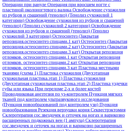
Операции при рануле
Операция при вросшем ногте с
пластиной околоногтевого валика
Освобождение сухожилия
из рубцов и сращений (тенолиз) (Тенолиз сухожилий 1
категории)
Освобождение сухожилия из рубцов и сращений
(тенолиз) (Тенолиз сухожилий 2 категории)
Освобождение
сухожилия из рубцов и сращений (тенолиз) (Тенолиз
сухожилий 3 категории)
Остеосинтез (Закрытая
репозиция.остеосинтез спицами.1 кат)
Остеосинтез (Закрытая
репозиция.остеосинтез спицами.2 кат)
Остеосинтез (Закрытая
репозиция.остеосинтез спицами.3 кат)
Открытая репозиция
отломков. остеосинтез спицами.1 кат
Открытая репозиция
отломков. остеосинтез спицами.2 кат
Открытая репозиция
отломков. остеосинтез спицами.3 кат
Пластика местными
тканями (схема 1)
Пластика сухожилия (Двухэтапная
сухожильная пластика.этап 1)
Пластика сухожилия
(Двухэтапная сухожильная пластика.этап 2)
Пластика уздечки
губы или языка
При переломе 2-х и более костей
Проводниковая анезтезия по уз-контролем
Пункция мягких
тканей под контролем ультразвукового исследования
(Пункция новообразований под контролем узи)
Пункция
новообразования
Резекция верхушки корня
Секвестрэктомия
Склеротерапия сос.звездочек и сеточек на ногах и варикозно
расширенных подкожных вен (1 ампула)
Склеротерапия
сос.звездочек и сеточек на ногах и варикозно расширенных
подкожных вен(без препарата)
Удаление доброкачественных