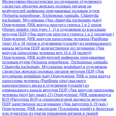
Молекулярно-биологическое исследование отделяемого
слизистых оболочек женских половых органов на
возбудителей инфекции передаваемые половым путем
(Neisseria gonorrhoeae, Trichomonas vaginalis, Chlamydia
trachomatis, Mycoplasma (Днк chlamydia trachomatis (кач))
Определение ДНК вируса простого герпеса 1 и 2 типов
(Herpes simplex virus types 1, 2) в отделяемом из влагалища
методом ПЦР (Днк вирусов простого герпеса 1 и 2 типов(кач.)
Определение ДНК вирусов папилломы человека (Papilloma
virus) 16 и 18 типов в отделяемом (соскобе) из цервикального
канала методом ПЦР, количественное исследование (Днк
вирусов папилломы человека впч 16 и 18 (колич))
Определение ДНК возбудителей инфекции передаваемые
половым путем (Neisseria gonorrhoeae, Trichomonas vaginalis,
Chlamydia trachomatis, Mycoplasma genitalium) в отделяемом
слизистых женских половых органов методом ПЦР (Днк
mycoplasma genitalium (кач)
Определение ДНК и типа вируса
папилломы человека (Papilloma virus) высокого
канцерогенного риска в отделяемом (соскобе) из
цервикального канала методом ПЦР (Днк вирусов папилломы
человека (впч) hpv квант-21)
Определение ДНК парвовируса
B19 (Parvovirus B19) в спинномозговой жидкости методом
ПЦР, качественное исследование (Днк parvovirus b 19 (кач.)
Определение ДНК токсоплазм (Toxoplasma gondii) в биоптатах
или пунктатах из очагов поражения органов и тканей