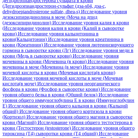
дегидроэпиандростерона сульфата в крови
(Дегидроэпиандростерон-сульфат (дэа-s04, дэа-с,
dehydroepiandrosterone sulfate, dhea-s)
Исследование уровня
дезоксипиридинолина в моче (Моча на дпид
(дезоксипиридинолин)
Исследование уровня калия в крови
(Исследование уровня калия в крови (Калий в сыворотке
крови)
Исследование уровня кальцитонина в
крови(Кальцитонин)
Исследование уровня креатинина в
крови (Креатинин)
Исследование уровня лютеинизирующего
гормона в сыворотке крови (Лг)
Исследование уровня меди в
крови (Медь в сыворотке крови)
Исследование уровня
мочевины в крови (Мочевина (в крови)
Исследование уровня
мочевины в моче (Мочевина (в моче)
Исследование уровня
мочевой кислоты в крови (Мочевая кислота(в крови)
Исследование уровня мочевой кислоты в моче (Мочевая
кислота(в моче)
Исследование уровня неорганического
фосфора в крови (Фосфор в сыворотке крови)
Исследование
уровня общего белка в крови (Общий белок)
Исследование
уровня общего иммуноглобулина E в крови (Иммуноглобулин
Е)
Исследование уровня общего кальция в крови (Кальций
общий)
Исследование уровня общего кортизола в крови
(Кортизол)
Исследование уровня общего магния в сыворотке
крови (Магний)
Исследование уровня общего тестостерона в
крови (Тестостерон (testosterone)
Исследование уровня общего
тироксина (Т4) сыворотки крови (Т4 общий)
Исследование