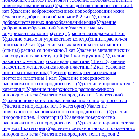
новообразований кожи (Удаление доброк.новообразований 1
кат
Удаление доброкачественных новообразований кожи
(Удаление доброк.новообразований 2 кат
Удаление
доброкачественных новообразований кожи(Удаление
доброк.новообразований 3 кат
Удаление малых
внутрикостных констр.(спицы),распол-ся подкожно.1 кат
Удаление малых внутрикостных констр.(спицы),распол-ся
подкожно.2 кат
Удаление малых внутрикостных констр.
(спицы),распол-ся подкожно.3 кат
Удаление металлических
фиксирующих конструкций (за 1 конструкцию)
Удаление
накостных металлофиксаторов(пластины) 1 кат
Удаление
накостных металлофиксаторов(пластины) 2 кат
Удаление
ногтевых пластинок (Двухстороняя краевая резекция
ногтевой пластины 1 кат)
Удаление поверхностно
расположенного инородного тела (Удаление инородних тел. 1
категория)
Удаление поверхностно расположенного
инородного тела (Удаление инородних тел. 2 категория)
Удаление поверхностно расположенного инородного тела
(Удаление инородних тел. 3 категория)
Удаление
поверхностно расположенного инородного тела (Удаление
инородних тел. 4 категория)
Удаление поверхностно
расположенного инородного тела (Удаление инородного тела
под эоп 1 категория)
Удаление поверхностно расположенного
инородного тела (Удаление инородного тела под эоп 2