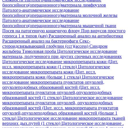
биопсийного(операционного)материала лимфоузлов
Патолого-анатомическое исследование
биопсийного(операционного)материала молочной железы
Патолого-анатомическое исследование
биопсийного(операционного)материала мышечной ткани
Посев на патогенную кишечную флору
Пцр вирусов простого
герпеса 1 и типов (кач)
Расширенный анализ на антибиотики
Расширенный анализ на бактериофаги
Секс-
стероидсвязывающий глобулин (ссг)(access)
Синдром
жильбера
Тимоловая проба
Цитологическое исследование
материала, полученного при других срочных исследованиях
Цитологическое исследование микропрепарата кожи (Цит.
иссл. микропрепарата кожи (1 стекло)
Цитологическое
исследование микропрепарата кожи (Цит. иссл.
микропрепарата кожи (больше 1 стекла)
Цитологическое
исследование микропрепарата пунктатов опухолей,
опухолеподобных образований костей (Цит. иссл.
микропрепарата пунктатов опухолей,опухолеподобных
образований костей (1 стекло)
Цитологическое исследование
микропрепарата пунктатов опухолей, опухолеподобных
образований костей (Цит. иссл. микропрепарата пунктатов
опухолей,опухолеподобных образований костей (больше 1
стекла)
Цитологическое исследование микропрепарата тканей
верхних дых.путей (1 стекло)
Цитологическое исследование .