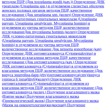
методом ПЦР (Днк toxoplasma gondii (кач.))
Определение ДНК
уреаплазм (Ureaplasma spp.) в отделяемом слизистых оболочек
женских половых органов методом ПЦР, качественное
исследование (Днк ureaplasma spp. (колич)
Определение ДНК
условно-патогенных генитальных микоплазм (Ureaplasma
parvum, Ureaplasma urealyticum, Mycoplasma hominis) в
отделяемом из уретры методом ПЦР, количественное
исследованиеДнк mycoplasma hominis (колич)
Определение
ДНК условно-патогенных генитальных микоплазм
(Ureaplasma parvum, Ureaplasma urealyticum, Mycoplasma
hominis) в отделяемом из уретры методом ПЦР,
количественное исследование Днк neisseria gonorrhoeae (кач)
Определение ДНК цитомегаловируса (Cytomegalovirus) в
отделяемом из влагалища методом ПЦР, качественное
исследование (Днк цитомегаловируса (кач.)
Определение
ДНК цитомегаловируса (Cytomegalovirus) в отделяемом из
влагалища методом ПЦР, количественное исследование (Днк
вируса энштейна-барр (ebv)/цитомегаловируса(cmv)/вируса
герписа 6 типа(hhv6)(колич))
Определение ДНК
цитомегаловируса (Cytomegalovirus) в отделяемом из
влагалища методом ПЦР, количественное исследование (Днк
цитомегаловируса (колич.)
Получение влагалищного мазка
(Взятие мазка)
Получение влагалищного мазка
(Гинекологический мазок)
Получение влагалищного мазка
(Мазок на онкоцитологию(жидкосная))
Получение