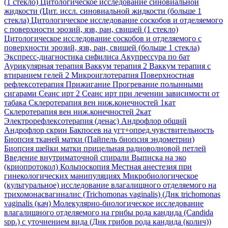
(1 стекло)
Цитологическое исследование синовиальной
жидкости (Цит. иссл. синовиальной жидкости (больше 1
стекла)
Цитологическое исследование соскобов и отделяемого
с поверхности эрозий, язв, ран, свищей (1 стекло)
Цитологическое исследование соскобов и отделяемого с
поверхности эрозий, язв, ран, свищей (больше 1 стекла)
Экспресс-диагностика сифилиса
Акупрессура по бат
Аурикулярная терапия
Ваккум терапия 2
Ваккум терапия с
втиранием гелей 2
Микроиглотерапия
Поверхностная
рефлексотерапия
Прижигание
Прогревание полынными
сигарами
Сеанс ирт 2
Сеанс ирт при лечении зависимости от
табака
Склеротерапия вен ниж.конечностей 1кат
Склеротерапия вен ниж.конечностей 2кат
Электрорефлексотерапия (денас)
Андрофлор общий
Андрофлор скрин
Бакпосев на угт+опред.чувствительность
Биопсия тканей матки (Пайпель биопсия эндометрии)
Биопсия шейки матки прицельная радиоволновой петлей
Введение внутриматочной спирали
Выписка на эко
(криопротокол)
Кольпоскопия
Местная анестезия при
гинекологических манипуляциях
Микробиологическое
(культуральное) исследование влагалищного отделяемого на
трихомонасвагиналис (Trichomonas vaginalis) (Днк trichomonas
vaginalis (кач)
Молекулярно-биологическое исследование
влагалищного отделяемого на грибы рода кандида (Candida
spp.) с уточнением вида (Днк грибов рода кандида (колич))