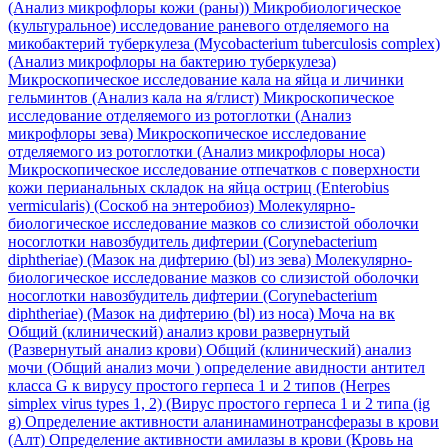
(Анализ микрофлоры кожи (раны))
Микробиологическое
(культуральное) исследование раневого отделяемого на
микобактерий туберкулеза (Mycobacterium tuberculosis complex)
(Анализ микрофлоры на бактерию туберкулеза)
Микроскопическое исследование кала на яйца и личинки
гельминтов (Анализ кала на я/глист)
Микроскопическое
исследование отделяемого из ротоглотки (Анализ
микрофлоры зева)
Микроскопическое исследование
отделяемого из ротоглотки (Анализ микрофлоры носа)
Микроскопическое исследование отпечатков с поверхности
кожи перианальных складок на яйца остриц (Enterobius
vermicularis) (Соскоб на энтеробиоз)
Молекулярно-
биологическое исследование мазков со слизистой оболочки
носоглотки навозбудитель дифтерии (Corynebacterium
diphtheriae) (Мазок на дифтерию (bl) из зева)
Молекулярно-
биологическое исследование мазков со слизистой оболочки
носоглотки навозбудитель дифтерии (Corynebacterium
diphtheriae) (Мазок на дифтерию (bl) из носа)
Моча на вк
Общий (клинический) анализ крови развернутый
(Развернутый анализ крови)
Общий (клинический) анализ
мочи (Общий анализ мочи )
определение авидности антител
класса G к вирусу простого герпеса 1 и 2 типов (Herpes
simplex virus types 1, 2) (Вирус простого герпеса 1 и 2 типа (ig
g)
Определение активности аланинаминотрансферазы в крови
(Алт)
Определение активности амилазы в крови (Кровь на