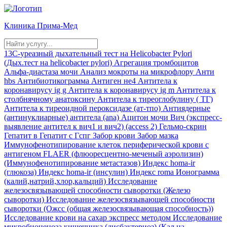
Клиника
Прима-Мед
13С-уреазный дыхательный тест на Helicobacter Pylori
(Дых.тест на helicobacter pylori)
Агрегация тромбоцитов
Альфа-диастаза мочи
Анализ мокроты на микрофлору
Анти
hbs
Антибиотикограмма
Антиген не4
Антитела к
коронавирусу ig g
Антитела к коронавирусу ig m
Антитела к
столбнячному анатоксину
Антитела к тиреоглобулину ( ТГ)
Антитела к тиреоидной пероксидазе (ат-тпо)
Антиядерные
(антинуклиарные) антитела (ana)
Ацитон мочи
Вич (экспресс-
выявление антител к вич1 и вич2) (access 2)
Гельмо-скрин
Гепатит в
Гепатит с
Гспг
Забор крови
Забор мазка
Иммунофенотипирование клеток периферической крови с
антигеном FLAER (флюоресцентно-меченый аэролизин)
(Иммунофенотипирование метастазов)
Индекс homa-ir
(глюкоза)
Индекс homa-ir (инсулин)
Индекс roma
Ионограмма
(калий,натрий,хлор,кальций)
Исследование
железосвязывающей способности сыворотки (Железо
сыворотки)
Исследование железосвязывающей способности
сыворотки (Ожсс (общая железосвязывающая способность))
Исследование крови на сахар экспресс методом
Исследование
микробиоценоза кишечника (дисбактериоз) (Кал на