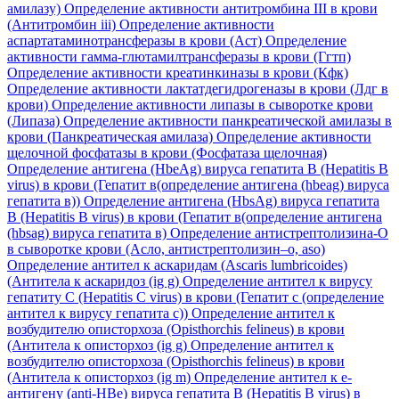
амилазу)
Определение активности антитромбина III в крови
(Антитромбин iii)
Определение активности
аспартатаминотрансферазы в крови (Аст)
Определение
активности гамма-глютамилтрансферазы в крови (Ггтп)
Определение активности креатинкиназы в крови (Кфк)
Определение активности лактатдегидрогеназы в крови (Лдг в
крови)
Определение активности липазы в сыворотке крови
(Липаза)
Определение активности панкреатической амилазы в
крови (Панкреатическая амилаза)
Определение активности
щелочной фосфатазы в крови (Фосфатаза щелочная)
Определение антигена (HbeAg) вируса гепатита B (Hepatitis B
virus) в крови (Гепатит в(определение антигена (hbeag) вируса
гепатита в))
Определение антигена (HbsAg) вируса гепатита
B (Hepatitis B virus) в крови (Гепатит в(определение антигена
(hbsag) вируса гепатита в)
Определение антистрептолизина-О
в сыворотке крови (Асло, антистрептолизин–о, aso)
Определение антител к аскаридам (Ascaris lumbricoides)
(Антитела к аскаридоз (ig g)
Определение антител к вирусу
гепатиту C (Hepatitis C virus) в крови (Гепатит с (определение
антител к вирусу гепатита с))
Определение антител к
возбудителю описторхоза (Opisthorchis felineus) в крови
(Антитела к описторхоз (ig g)
Определение антител к
возбудителю описторхоза (Opisthorchis felineus) в крови
(Антитела к описторхоз (ig m)
Определение антител к е-
антигену (anti-HBe) вируса гепатита B (Hepatitis B virus) в