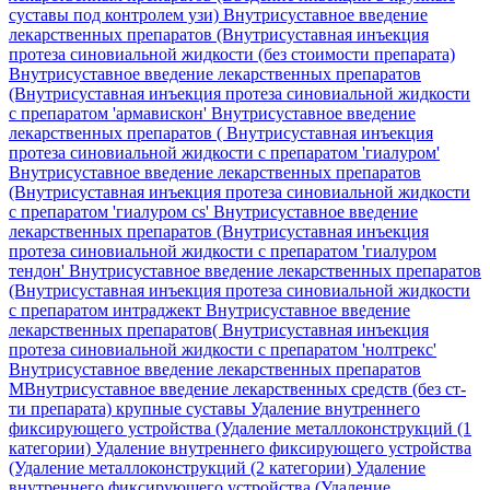
суставы под контролем узи)
Внутрисуставное введение
лекарственных препаратов (Внутрисуставная инъекция
протеза синовиальной жидкости (без стоимости препарата)
Внутрисуставное введение лекарственных препаратов
(Внутрисуставная инъекция протеза синовиальной жидкости
с препаратом 'армавискон'
Внутрисуставное введение
лекарственных препаратов ( Внутрисуставная инъекция
протеза синовиальной жидкости с препаратом 'гиалуром'
Внутрисуставное введение лекарственных препаратов
(Внутрисуставная инъекция протеза синовиальной жидкости
с препаратом 'гиалуром cs'
Внутрисуставное введение
лекарственных препаратов (Внутрисуставная инъекция
протеза синовиальной жидкости с препаратом 'гиалуром
тендон'
Внутрисуставное введение лекарственных препаратов
(Внутрисуставная инъекция протеза синовиальной жидкости
с препаратом интраджект
Внутрисуставное введение
лекарственных препаратов( Внутрисуставная инъекция
протеза синовиальной жидкости с препаратом 'нолтрекс'
Внутрисуставное введение лекарственных препаратов
МВнутрисуставное введение лекарственных средств (без ст-
ти препарата) крупные суставы
Удаление внутреннего
фиксирующего устройства (Удаление металлоконструкций (1
категории)
Удаление внутреннего фиксирующего устройства
(Удаление металлоконструкций (2 категории)
Удаление
внутреннего фиксирующего устройства (Удаление