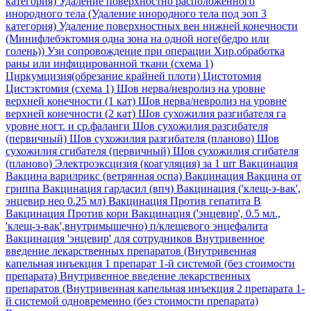
категория)
Удаление поверхностно расположенного
инородного тела (Удаление инородного тела под эоп 3
категория)
Удаление поверхностных вен нижней конечности
(Минифлебэктомия одна зона на одной ноге(бедро или
голень))
Узи сопровождение при операции
Хир.обработка
раны или инфицированной ткани (схема 1)
Циркумцизия(обрезание крайней плоти)
Цистотомия
Цистэктомия (схема 1)
Шов нерва/невролиз на уровне
верхней конечности (1 кат)
Шов нерва/невролиз на уровне
верхней конечности (2 кат)
Шов сухожилия разгибателя га
уровне ногт. и ср.фаланги
Шов сухожилия разгибателя
(первичный)
Шов сухожилия разгибателя (планово)
Шов
сухожилия сгибателя (первичный)
Шов сухожилия сгибателя
(планово)
Электроэксцизия (коагуляция) за 1 шт
Вакцинация
Вакцина варилрикс (ветрянная оспа)
Вакцинация Вакцина от
гриппа
Вакцинация гардасил (впч)
Вакцинация ('клещ-э-вак',
энцевир нео 0.25 мл)
Вакцинация Против гепатита В
Вакцинация Против кори
Вакцинация ('энцевир', 0.5 мл.,
'клещ-э-вак',внутримышечно) п/клещевого энцефалита
Вакцинация 'энцевир' для сотрудников
Внутривенное
введение лекарственных препаратов (Внутривенная
капельная инъекция 1 препарат 1-й системой (без стоимости
препарата)
Внутривенное введение лекарственных
препаратов (Внутривенная капельная инъекция 2 препарата 1-
й системой одновременно (без стоимости препарата)