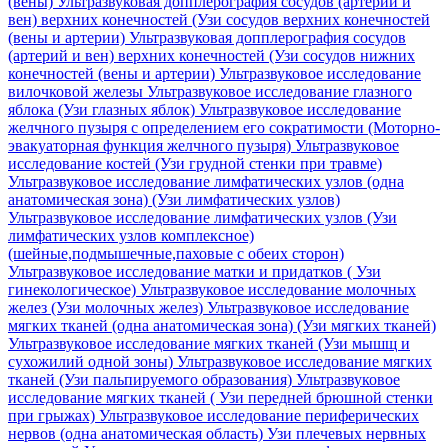
(вены)
Ультразвуковая допплерография сосудов (артерий и
вен) верхних конечностей (Узи сосудов верхних конечностей
(вены и артерии)
Ультразвуковая допплерография сосудов
(артерий и вен) верхних конечностей (Узи сосудов нижних
конечностей (вены и артерии)
Ультразвуковое исследование
вилочковой железы
Ультразвуковое исследование глазного
яблока (Узи глазных яблок)
Ультразвуковое исследование
желчного пузыря с определением его сократимости (Моторно-
эвакуаторная функция желчного пузыря)
Ультразвуковое
исследование костей (Узи грудной стенки при травме)
Ультразвуковое исследование лимфатических узлов (одна
анатомическая зона) (Узи лимфатических узлов)
Ультразвуковое исследование лимфатических узлов (Узи
лимфатических узлов комплексное)
(шейные,подмышечные,паховые с обеих сторон)
Ультразвуковое исследование матки и придатков ( Узи
гинекологическое)
Ультразвуковое исследование молочных
желез (Узи молочных желез)
Ультразвуковое исследование
мягких тканей (одна анатомическая зона) (Узи мягких тканей)
Ультразвуковое исследование мягких тканей (Узи мышщ и
сухожилий одной зоны)
Ультразвуковое исследование мягких
тканей (Узи пальпируемого образования)
Ультразвуковое
исследование мягких тканей ( Узи передней брюшной стенки
при грыжах)
Ультразвуковое исследование периферических
нервов (одна анатомическая область) Узи плечевых нервных