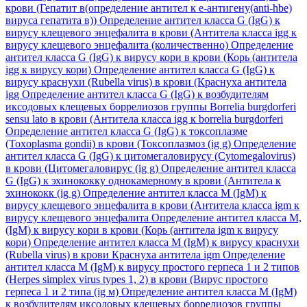
крови (Гепатит в(определение антител к е-антигену(anti-hbe)
вируса гепатита в))
Определение антител класса G (IgG) к
вирусу клещевого энцефалита в крови (Антитела класса igg к
вирусу клещевого энцефалита (количественно)
Определение
антител класса G (IgG) к вирусу кори в крови (Корь (антитела
igg к вирусу кори)
Определение антител класса G (IgG) к
вирусу краснухи (Rubella virus) в крови (Краснуха антитела
igg
Определение антител класса G (IgG) к возбудителям
иксодовых клещевых боррелиозов группы Borrelia burgdorferi
sensu lato в крови (Антитела класса igg к borrelia burgdorferi
Определение антител класса G (IgG) к токсоплазме
(Toxoplasma gondii) в крови (Токсоплазмоз (ig g)
Определение
антител класса G (IgG) к цитомегаловирусу (Cytomegalovirus)
в крови (Цитомегаловирус (ig g)
Определение антител класса
G (IgG) к эхинококку однокамерному в крови (Антитела к
эхинококк (ig g)
Определение антител класса M (IgM) к
вирусу клещевого энцефалита в крови (Антитела класса igm к
вирусу клещевого энцефалита
Определение антител класса M,
(IgM) к вирусу кори в крови (Корь (антитела igm к вирусу
кори)
Определение антител класса M (IgM) к вирусу краснухи
(Rubella virus) в крови Краснуха антитела igm
Определение
антител класса M (IgM) к вирусу простого герпеса 1 и 2 типов
(Herpes simplex virus types 1, 2) в крови (Вирус простого
герпеса 1 и 2 типа (ig м)
Определение антител класса M (IgM)
к возбудителям иксодовых клещевых боррелиозов группы