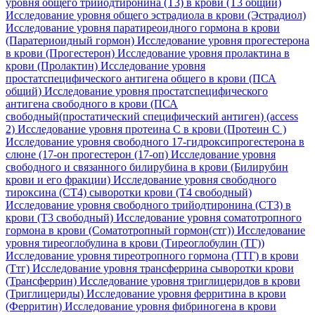
уровня общего трийодтиронина (Т3) в крови (Т3 общий)
Исследование уровня общего эстрадиола в крови (Эстрадиол)
Исследование уровня паратиреоидного гормона в крови
(Паратериоидный гормон)
Исследование уровня прогестерона
в крови (Прогестерон)
Исследование уровня пролактина в
крови (Пролактин)
Исследование уровня
простатспецифического антигена общего в крови (ПСА
общий)
Исследование уровня простатспецифического
антигена свободного в крови (ПСА
свободный(простатический специфический антиген) (access
2)
Исследование уровня протеина C в крови (Протеин С )
Исследование уровня свободного 17-гидроксипрогестерона в
слюне (17-он прогестерон (17-оп)
Исследование уровня
свободного и связанного билирубина в крови (Билирубин
крови и его фракции)
Исследование уровня свободного
тироксина (СТ4) сыворотки крови (Т4 свободный)
Исследование уровня свободного трийодтиронина (СТ3) в
крови (Т3 свободный)
Исследование уровня соматотропного
гормона в крови (Соматотропный гормон(стг))
Исследование
уровня тиреоглобулина в крови (Тиреоглобулин (ТГ))
Исследование уровня тиреотропного гормона (ТТГ) в крови
(Ттг)
Исследование уровня трансферрина сыворотки крови
(Трансферрин)
Исследование уровня триглицеридов в крови
(Триглицериды)
Исследование уровня ферритина в крови
(Ферритин)
Исследование уровня фибриногена в крови