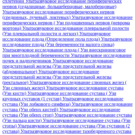
сплетений
Ультразвуковое исследование периферических
нервов (седалищные, большеберцовые, малоберцовые)
Ультразвуковое исследование периферических нервов
(срединных, лучевый, локтевых)
Ультразвуковое исследование
периферических нервов ( Узи подошвенных нервов (неврома
мортона)
Ультразвуковое исследование плевральной полости
(Узи плевральной полости и легких)
Ультразвуковое
исследование плода (Определение пола плода)
Ультразвуковое
исследование плода (Узи беременности малого срока)
Ультразвуковое исследование плода ( Узи внескрининговое
при многплодной беременности
Ультразвуковое исследование
почек и надпочечников
Ультразвуковое исследование
предстательной железы (Узи предстательной железы
(абдоминальное)
Ультразвуковое исследование
предстательной железы (Узи предстательной железы
(ректальное)
Ультразвуковое исследование слюнных желез (
Узи слюнных желез)
Ультразвуковое исследование сустава
(Узи кисти)
Ультразвуковое исследование сустава ( Узи
крупных суставов (1 сустав)
Ультразвуковое исследование
сустава (Узи лобкового симфиза)
Ультразвуковое исследование
сустава (Узи обеих кистей)
Ультразвуковое исследование
сустава (Узи обеих стоп)
Ультразвуковое исследование сустава
(Узи пальца кисти)
Ультразвуковое исследование сустава (Узи
стопы)
Ультразвуковое исследование сустава (Узи суставов (2
сустава)
Ультразвуковое исследование тазобедренного сустава