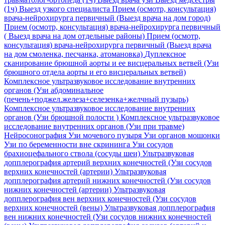
(1ч)
Выезд узкого специалиста
Прием (осмотр, консультация)
врача-нейрохирурга первичный (Выезд врача на дом город)
Прием (осмотр, консультация) врача-нейрохирурга первичный
( Выезд врача на дом отдельные районы)
Прием (осмотр,
консультация) врача-нейрохирурга первичный (Выезд врача
на дом смоленка, песчанка, атомановка)
Дуплексное
сканирование брюшной аорты и ее висцеральных ветвей (Узи
брюшного отдела аорты и его висцеральных ветвей)
Комплексное ультразвуковое исследование внутренних
органов (Узи абдоминальное
(печень+поджел.железа+селезенка+желчный пузырь)
Комплексное ультразвуковое исследование внутренних
органов (Узи брюшной полости )
Комплексное ультразвуковое
исследование внутренних органов (Узи при травме)
Нейросонография
Узи мочевого пузыря
Узи органов мошонки
Узи по беременности вне скрининга
Узи сосудов
брахиоцефального ствола (сосуды шеи)
Ультразвуковая
допплерография артерий верхних конечностей (Узи сосудов
верхних конечностей (артерии)
Ультразвуковая
допплерография артерий нижних конечностей (Узи сосудов
нижних конечностей (артерии)
Ультразвуковая
допплерография вен верхних конечностей (Узи сосудов
верхних конечностей (вены)
Ультразвуковая допплерография
вен нижних конечностей (Узи сосудов нижних конечностей