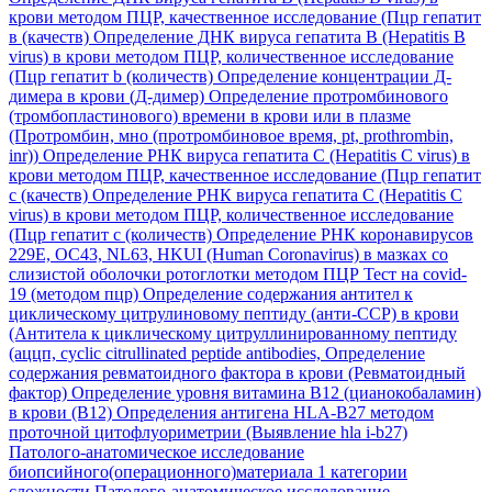
крови методом ПЦР, качественное исследование (Пцр гепатит
в (качеств)
Определение ДНК вируса гепатита B (Hepatitis B
virus) в крови методом ПЦР, количественное исследование
(Пцр гепатит b (количеств)
Определение концентрации Д-
димера в крови (Д-димер)
Определение протромбинового
(тромбопластинового) времени в крови или в плазме
(Протромбин, мно (протромбиновое время, pt, prothrombin,
inr))
Определение РНК вируса гепатита C (Hepatitis C virus) в
крови методом ПЦР, качественное исследование (Пцр гепатит
с (качеств)
Определение РНК вируса гепатита C (Hepatitis C
virus) в крови методом ПЦР, количественное исследование
(Пцр гепатит с (количеств)
Определение РНК коронавирусов
229E, OC43, NL63, HKUI (Human Coronavirus) в мазках со
слизистой оболочки ротоглотки методом ПЦР Тест на covid-
19 (методом пцр)
Определение содержания антител к
циклическому цитрулиновому пептиду (анти-ССР) в крови
(Антитела к циклическому цитруллинированному пептиду
(аццп, cyclic citrullinated peptide antibodies,
Определение
содержания ревматоидного фактора в крови (Ревматоидный
фактор)
Определение уровня витамина В12 (цианокобаламин)
в крови (В12)
Определения антигена HLA-B27 методом
проточной цитофлуориметрии (Выявление hla i-b27)
Патолого-анатомическое исследование
биопсийного(операционного)материала 1 категории
сложности
Патолого-анатомическое исследование