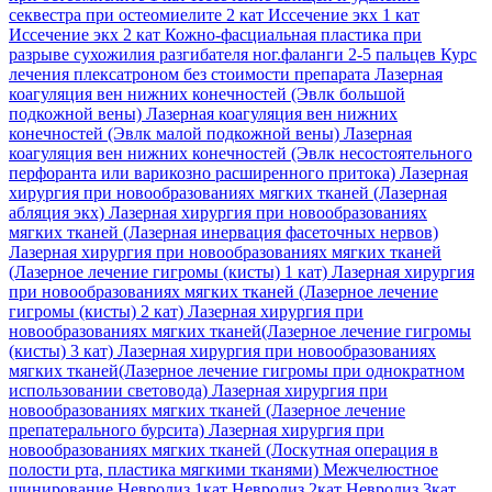
секвестра при остеомиелите 2 кат
Иссечение экх 1 кат
Иссечение экх 2 кат
Кожно-фасциальная пластика при
разрыве сухожилия разгибателя ног.фаланги 2-5 пальцев
Курс
лечения плексатроном без стоимости препарата
Лазерная
коагуляция вен нижних конечностей (Эвлк большой
подкожной вены)
Лазерная коагуляция вен нижних
конечностей (Эвлк малой подкожной вены)
Лазерная
коагуляция вен нижних конечностей (Эвлк несостоятельного
перфоранта или варикозно расширенного притока)
Лазерная
хирургия при новообразованиях мягких тканей (Лазерная
абляция экх)
Лазерная хирургия при новообразованиях
мягких тканей (Лазерная инервация фасеточных нервов)
Лазерная хирургия при новообразованиях мягких тканей
(Лазерное лечение гигромы (кисты) 1 кат)
Лазерная хирургия
при новообразованиях мягких тканей (Лазерное лечение
гигромы (кисты) 2 кат)
Лазерная хирургия при
новообразованиях мягких тканей(Лазерное лечение гигромы
(кисты) 3 кат)
Лазерная хирургия при новообразованиях
мягких тканей(Лазерное лечение гигромы при однократном
использовании световода)
Лазерная хирургия при
новообразованиях мягких тканей (Лазерное лечение
препатерального бурсита)
Лазерная хирургия при
новообразованиях мягких тканей (Лоскутная операция в
полости рта, пластика мягкими тканями)
Межчелюстное
шинирование
Невролиз 1кат
Невролиз 2кат
Невролиз 3кат