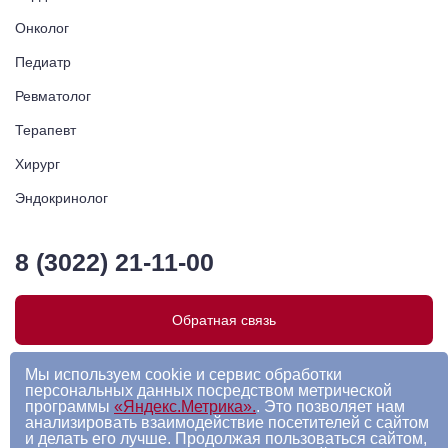
Онколог
Педиатр
Ревматолог
Терапевт
Хирург
Эндокринолог
8 (3022) 21-11-00
Обратная связь
Мы используем cookie и сервис обработки
Наши мессенджеры:
персональных данных посредством метрической
программы
«Яндекс.Метрика».
. Это позволяет нам
анализировать взаимодействие посетителей с сайтом
и делать его лучше. Продолжая пользоваться сайтом,