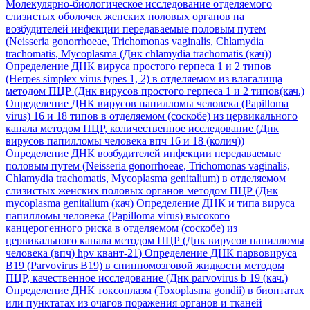
Молекулярно-биологическое исследование отделяемого
слизистых оболочек женских половых органов на
возбудителей инфекции передаваемые половым путем
(Neisseria gonorrhoeae, Trichomonas vaginalis, Chlamydia
trachomatis, Mycoplasma (Днк chlamydia trachomatis (кач))
Определение ДНК вируса простого герпеса 1 и 2 типов
(Herpes simplex virus types 1, 2) в отделяемом из влагалища
методом ПЦР (Днк вирусов простого герпеса 1 и 2 типов(кач.)
Определение ДНК вирусов папилломы человека (Papilloma
virus) 16 и 18 типов в отделяемом (соскобе) из цервикального
канала методом ПЦР, количественное исследование (Днк
вирусов папилломы человека впч 16 и 18 (колич))
Определение ДНК возбудителей инфекции передаваемые
половым путем (Neisseria gonorrhoeae, Trichomonas vaginalis,
Chlamydia trachomatis, Mycoplasma genitalium) в отделяемом
слизистых женских половых органов методом ПЦР (Днк
mycoplasma genitalium (кач)
Определение ДНК и типа вируса
папилломы человека (Papilloma virus) высокого
канцерогенного риска в отделяемом (соскобе) из
цервикального канала методом ПЦР (Днк вирусов папилломы
человека (впч) hpv квант-21)
Определение ДНК парвовируса
B19 (Parvovirus B19) в спинномозговой жидкости методом
ПЦР, качественное исследование (Днк parvovirus b 19 (кач.)
Определение ДНК токсоплазм (Toxoplasma gondii) в биоптатах
или пунктатах из очагов поражения органов и тканей