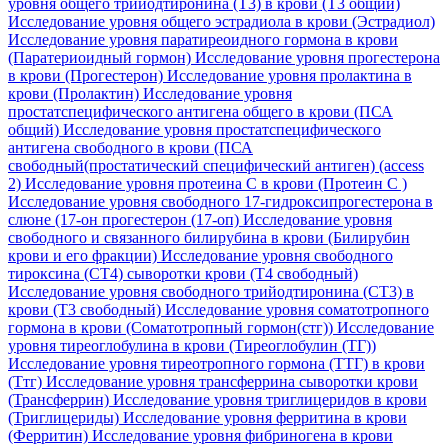
уровня общего трийодтиронина (Т3) в крови (Т3 общий)
Исследование уровня общего эстрадиола в крови (Эстрадиол)
Исследование уровня паратиреоидного гормона в крови
(Паратериоидный гормон)
Исследование уровня прогестерона
в крови (Прогестерон)
Исследование уровня пролактина в
крови (Пролактин)
Исследование уровня
простатспецифического антигена общего в крови (ПСА
общий)
Исследование уровня простатспецифического
антигена свободного в крови (ПСА
свободный(простатический специфический антиген) (access
2)
Исследование уровня протеина C в крови (Протеин С )
Исследование уровня свободного 17-гидроксипрогестерона в
слюне (17-он прогестерон (17-оп)
Исследование уровня
свободного и связанного билирубина в крови (Билирубин
крови и его фракции)
Исследование уровня свободного
тироксина (СТ4) сыворотки крови (Т4 свободный)
Исследование уровня свободного трийодтиронина (СТ3) в
крови (Т3 свободный)
Исследование уровня соматотропного
гормона в крови (Соматотропный гормон(стг))
Исследование
уровня тиреоглобулина в крови (Тиреоглобулин (ТГ))
Исследование уровня тиреотропного гормона (ТТГ) в крови
(Ттг)
Исследование уровня трансферрина сыворотки крови
(Трансферрин)
Исследование уровня триглицеридов в крови
(Триглицериды)
Исследование уровня ферритина в крови
(Ферритин)
Исследование уровня фибриногена в крови