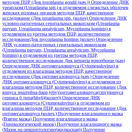
методом ПЦР (Днк toxoplasma gondii (кач.))
Определение ДНК
уреаплазм (Ureaplasma spp.) в отделяемом слизистых оболочек
женских половых органов методом ПЦР, качественное
исследование (Днк ureaplasma spp. (колич)
Определение ДНК
условно-патогенных генитальных микоплазм (Ureaplasma
parvum, Ureaplasma urealyticum, Mycoplasma hominis) в
отделяемом из уретры методом ПЦР, количественное
исследованиеДнк mycoplasma hominis (колич)
Определение
ДНК условно-патогенных генитальных микоплазм
(Ureaplasma parvum, Ureaplasma urealyticum, Mycoplasma
hominis) в отделяемом из уретры методом ПЦР,
количественное исследование Днк neisseria gonorrhoeae (кач)
Определение ДНК цитомегаловируса (Cytomegalovirus) в
отделяемом из влагалища методом ПЦР, качественное
исследование (Днк цитомегаловируса (кач.)
Определение
ДНК цитомегаловируса (Cytomegalovirus) в отделяемом из
влагалища методом ПЦР, количественное исследование (Днк
вируса энштейна-барр (ebv)/цитомегаловируса(cmv)/вируса
герписа 6 типа(hhv6)(колич))
Определение ДНК
цитомегаловируса (Cytomegalovirus) в отделяемом из
влагалища методом ПЦР, количественное исследование (Днк
цитомегаловируса (колич.)
Получение влагалищного мазка
(Взятие мазка)
Получение влагалищного мазка
(Гинекологический мазок)
Получение влагалищного мазка
(Мазок на онкоцитологию(жидкосная))
Получение