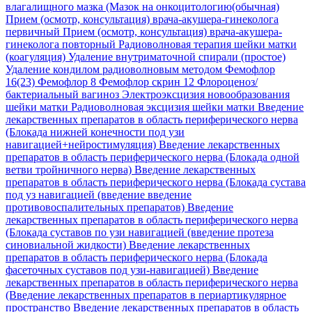
влагалищного мазка (Мазок на онкоцитологию(обычная)
Прием (осмотр, консультация) врача-акушера-гинеколога
первичный
Прием (осмотр, консультация) врача-акушера-
гинеколога повторный
Радиоволновая терапия шейки матки
(коагуляция)
Удаление внутриматочной спирали (простое)
Удаление кондилом радиоволновым методом
Фемофлор
16(23)
Фемофлор 8
Фемофлор скрин 12
Флороценоз/
бактериальный вагиноз
Электроэксцизия новообразования
шейки матки Радиоволновая эксцизия шейки матки
Введение
лекарственных препаратов в область периферического нерва
(Блокада нижней конечности под узи
навигацией+нейростимуляция)
Введение лекарственных
препаратов в область периферического нерва (Блокада одной
ветви тройничного нерва)
Введение лекарственных
препаратов в область периферического нерва (Блокада сустава
под уз навигацией (введение введение
противовоспалительных препаратов)
Введение
лекарственных препаратов в область периферического нерва
(Блокада суставов по узи навигацией (введение протеза
синовиальной жидкости)
Введение лекарственных
препаратов в область периферического нерва (Блокада
фасеточных суставов под узи-навигацией)
Введение
лекарственных препаратов в область периферического нерва
(Введение лекарственных препаратов в периартикулярное
пространство
Введение лекарственных препаратов в область