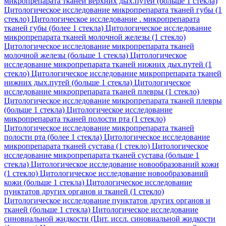
микропрепарата тканей верхних дых.путей (больше 1 стекла)
Цитологическое исследование микропрепарата тканей губы (1
стекло)
Цитологическое исследование . микропрепарата
тканей губы (более 1 стекла)
Цитологическое исследование
микропрепарата тканей молочной железы (1 стекло)
Цитологическое исследование микропрепарата тканей
молочной железы (больше 1 стекла)
Цитологическое
исследование микропрепарата тканей нижних дых.путей (1
стекло)
Цитологическое исследование микропрепарата тканей
нижних дых.путей (больше 1 стекла)
Цитологическое
исследование микропрепарата тканей плевры (1 стекло)
Цитологическое исследование микропрепарата тканей плевры
(больше 1 стекла)
Цитологическое исследование
микропрепарата тканей полости рта (1 стекло)
Цитологическое исследование микропрепарата тканей
полости рта (более 1 стекла)
Цитологическое исследование
микропрепарата тканей сустава (1 стекло)
Цитологическое
исследование микропрепарата тканей сустава (больше 1
стекла)
Цитологическое исследование новообразований кожи
(1 стекло)
Цитологическое исследование новообразований
кожи (больше 1 стекла)
Цитологическое исследование
пунктатов других органов и тканей (1 стекло)
Цитологическое исследование пунктатов других органов и
тканей (больше 1 стекла)
Цитологическое исследование
синовиальной жидкости (Цит. иссл. синовиальной жидкости