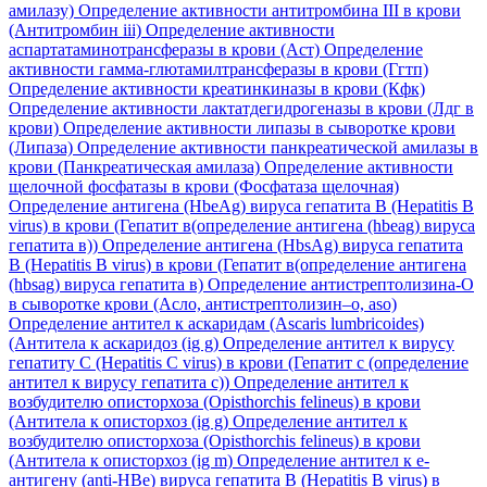
амилазу)
Определение активности антитромбина III в крови
(Антитромбин iii)
Определение активности
аспартатаминотрансферазы в крови (Аст)
Определение
активности гамма-глютамилтрансферазы в крови (Ггтп)
Определение активности креатинкиназы в крови (Кфк)
Определение активности лактатдегидрогеназы в крови (Лдг в
крови)
Определение активности липазы в сыворотке крови
(Липаза)
Определение активности панкреатической амилазы в
крови (Панкреатическая амилаза)
Определение активности
щелочной фосфатазы в крови (Фосфатаза щелочная)
Определение антигена (HbeAg) вируса гепатита B (Hepatitis B
virus) в крови (Гепатит в(определение антигена (hbeag) вируса
гепатита в))
Определение антигена (HbsAg) вируса гепатита
B (Hepatitis B virus) в крови (Гепатит в(определение антигена
(hbsag) вируса гепатита в)
Определение антистрептолизина-О
в сыворотке крови (Асло, антистрептолизин–о, aso)
Определение антител к аскаридам (Ascaris lumbricoides)
(Антитела к аскаридоз (ig g)
Определение антител к вирусу
гепатиту C (Hepatitis C virus) в крови (Гепатит с (определение
антител к вирусу гепатита с))
Определение антител к
возбудителю описторхоза (Opisthorchis felineus) в крови
(Антитела к описторхоз (ig g)
Определение антител к
возбудителю описторхоза (Opisthorchis felineus) в крови
(Антитела к описторхоз (ig m)
Определение антител к е-
антигену (anti-HBe) вируса гепатита B (Hepatitis B virus) в