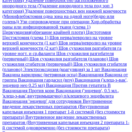
категория)
Удаление поверхностно расположенного
инородного тела (Удаление инородного тела под эоп 3
категория)
Удаление поверхностных вен нижней конечности
(Минифлебэктомия одна зона на одной ноге(бедро или
голень))
Узи сопровождение при операции
Хир.обработка
раны или инфицированной ткани (схема 1)
Циркумцизия(обрезание крайней плоти)
Цистотомия
Цистэктомия (схема 1)
Шов нерва/невролиз на уровне
верхней конечности (1 кат)
Шов нерва/невролиз на уровне
верхней конечности (2 кат)
Шов сухожилия разгибателя га
уровне ногт. и ср.фаланги
Шов сухожилия разгибателя
(первичный)
Шов сухожилия разгибателя (планово)
Шов
сухожилия сгибателя (первичный)
Шов сухожилия сгибателя
(планово)
Электроэксцизия (коагуляция) за 1 шт
Вакцинация
Вакцина варилрикс (ветрянная оспа)
Вакцинация Вакцина от
гриппа
Вакцинация гардасил (впч)
Вакцинация ('клещ-э-вак',
энцевир нео 0.25 мл)
Вакцинация Против гепатита В
Вакцинация Против кори
Вакцинация ('энцевир', 0.5 мл.,
'клещ-э-вак',внутримышечно) п/клещевого энцефалита
Вакцинация 'энцевир' для сотрудников
Внутривенное
введение лекарственных препаратов (Внутривенная
капельная инъекция 1 препарат 1-й системой (без стоимости
препарата)
Внутривенное введение лекарственных
препаратов (Внутривенная капельная инъекция 2 препарата 1-
й системой одновременно (без стоимости препарата)