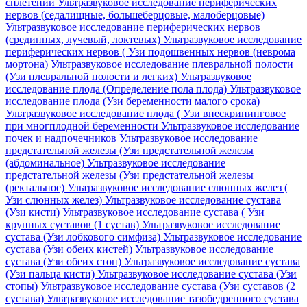
сплетений
Ультразвуковое исследование периферических
нервов (седалищные, большеберцовые, малоберцовые)
Ультразвуковое исследование периферических нервов
(срединных, лучевый, локтевых)
Ультразвуковое исследование
периферических нервов ( Узи подошвенных нервов (неврома
мортона)
Ультразвуковое исследование плевральной полости
(Узи плевральной полости и легких)
Ультразвуковое
исследование плода (Определение пола плода)
Ультразвуковое
исследование плода (Узи беременности малого срока)
Ультразвуковое исследование плода ( Узи внескрининговое
при многплодной беременности
Ультразвуковое исследование
почек и надпочечников
Ультразвуковое исследование
предстательной железы (Узи предстательной железы
(абдоминальное)
Ультразвуковое исследование
предстательной железы (Узи предстательной железы
(ректальное)
Ультразвуковое исследование слюнных желез (
Узи слюнных желез)
Ультразвуковое исследование сустава
(Узи кисти)
Ультразвуковое исследование сустава ( Узи
крупных суставов (1 сустав)
Ультразвуковое исследование
сустава (Узи лобкового симфиза)
Ультразвуковое исследование
сустава (Узи обеих кистей)
Ультразвуковое исследование
сустава (Узи обеих стоп)
Ультразвуковое исследование сустава
(Узи пальца кисти)
Ультразвуковое исследование сустава (Узи
стопы)
Ультразвуковое исследование сустава (Узи суставов (2
сустава)
Ультразвуковое исследование тазобедренного сустава