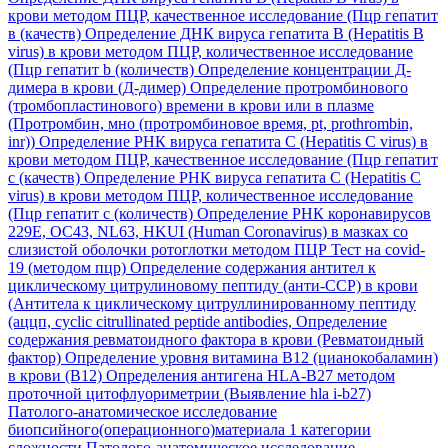
крови методом ПЦР, качественное исследование (Пцр гепатит
в (качеств)
Определение ДНК вируса гепатита B (Hepatitis B
virus) в крови методом ПЦР, количественное исследование
(Пцр гепатит b (количеств)
Определение концентрации Д-
димера в крови (Д-димер)
Определение протромбинового
(тромбопластинового) времени в крови или в плазме
(Протромбин, мно (протромбиновое время, pt, prothrombin,
inr))
Определение РНК вируса гепатита C (Hepatitis C virus) в
крови методом ПЦР, качественное исследование (Пцр гепатит
с (качеств)
Определение РНК вируса гепатита C (Hepatitis C
virus) в крови методом ПЦР, количественное исследование
(Пцр гепатит с (количеств)
Определение РНК коронавирусов
229E, OC43, NL63, HKUI (Human Coronavirus) в мазках со
слизистой оболочки ротоглотки методом ПЦР Тест на covid-
19 (методом пцр)
Определение содержания антител к
циклическому цитрулиновому пептиду (анти-ССР) в крови
(Антитела к циклическому цитруллинированному пептиду
(аццп, cyclic citrullinated peptide antibodies,
Определение
содержания ревматоидного фактора в крови (Ревматоидный
фактор)
Определение уровня витамина В12 (цианокобаламин)
в крови (В12)
Определения антигена HLA-B27 методом
проточной цитофлуориметрии (Выявление hla i-b27)
Патолого-анатомическое исследование
биопсийного(операционного)материала 1 категории
сложности
Патолого-анатомическое исследование