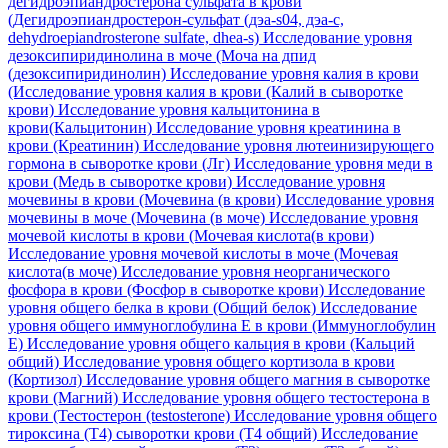
дегидроэпиандростерона сульфата в крови
(Дегидроэпиандростерон-сульфат (дэа-s04, дэа-с,
dehydroepiandrosterone sulfate, dhea-s)
Исследование уровня
дезоксипиридинолина в моче (Моча на дпид
(дезоксипиридинолин)
Исследование уровня калия в крови
(Исследование уровня калия в крови (Калий в сыворотке
крови)
Исследование уровня кальцитонина в
крови(Кальцитонин)
Исследование уровня креатинина в
крови (Креатинин)
Исследование уровня лютеинизирующего
гормона в сыворотке крови (Лг)
Исследование уровня меди в
крови (Медь в сыворотке крови)
Исследование уровня
мочевины в крови (Мочевина (в крови)
Исследование уровня
мочевины в моче (Мочевина (в моче)
Исследование уровня
мочевой кислоты в крови (Мочевая кислота(в крови)
Исследование уровня мочевой кислоты в моче (Мочевая
кислота(в моче)
Исследование уровня неорганического
фосфора в крови (Фосфор в сыворотке крови)
Исследование
уровня общего белка в крови (Общий белок)
Исследование
уровня общего иммуноглобулина E в крови (Иммуноглобулин
Е)
Исследование уровня общего кальция в крови (Кальций
общий)
Исследование уровня общего кортизола в крови
(Кортизол)
Исследование уровня общего магния в сыворотке
крови (Магний)
Исследование уровня общего тестостерона в
крови (Тестостерон (testosterone)
Исследование уровня общего
тироксина (Т4) сыворотки крови (Т4 общий)
Исследование