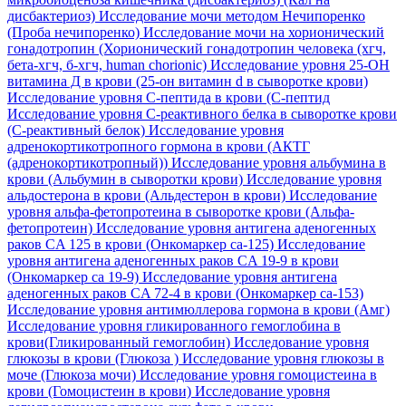
дисбактериоз)
Исследование мочи методом Нечипоренко
(Проба нечипоренко)
Исследование мочи на хорионический
гонадотропин (Хорионический гонадотропин человека (хгч,
бета-хгч, б-хгч, human chorionic)
Исследование уровня 25-OH
витамина Д в крови (25-он витамин d в сыворотке крови)
Исследование уровня C-пептида в крови (С-пептид
Исследование уровня C-реактивного белка в сыворотке крови
(С-реактивный белок)
Исследование уровня
адренокортикотропного гормона в крови (АКТГ
(адренокортикотропный))
Исследование уровня альбумина в
крови (Альбумин в сыворотки крови)
Исследование уровня
альдостерона в крови (Альдестерон в крови)
Исследование
уровня альфа-фетопротеина в сыворотке крови (Альфа-
фетопротеин)
Исследование уровня антигена аденогенных
раков CA 125 в крови (Онкомаркер са-125)
Исследование
уровня антигена аденогенных раков CA 19-9 в крови
(Онкомаркер са 19-9)
Исследование уровня антигена
аденогенных раков CA 72-4 в крови (Онкомаркер са-153)
Исследование уровня антимюллерова гормона в крови (Амг)
Исследование уровня гликированного гемоглобина в
крови(Гликированный гемоглобин)
Исследование уровня
глюкозы в крови (Глюкоза )
Исследование уровня глюкозы в
моче (Глюкоза мочи)
Исследование уровня гомоцистеина в
крови (Гомоцистеин в крови)
Исследование уровня