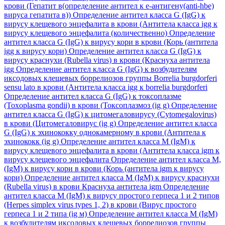
крови (Гепатит в(определение антител к е-антигену(anti-hbe)
вируса гепатита в))
Определение антител класса G (IgG) к
вирусу клещевого энцефалита в крови (Антитела класса igg к
вирусу клещевого энцефалита (количественно)
Определение
антител класса G (IgG) к вирусу кори в крови (Корь (антитела
igg к вирусу кори)
Определение антител класса G (IgG) к
вирусу краснухи (Rubella virus) в крови (Краснуха антитела
igg
Определение антител класса G (IgG) к возбудителям
иксодовых клещевых боррелиозов группы Borrelia burgdorferi
sensu lato в крови (Антитела класса igg к borrelia burgdorferi
Определение антител класса G (IgG) к токсоплазме
(Toxoplasma gondii) в крови (Токсоплазмоз (ig g)
Определение
антител класса G (IgG) к цитомегаловирусу (Cytomegalovirus)
в крови (Цитомегаловирус (ig g)
Определение антител класса
G (IgG) к эхинококку однокамерному в крови (Антитела к
эхинококк (ig g)
Определение антител класса M (IgM) к
вирусу клещевого энцефалита в крови (Антитела класса igm к
вирусу клещевого энцефалита
Определение антител класса M,
(IgM) к вирусу кори в крови (Корь (антитела igm к вирусу
кори)
Определение антител класса M (IgM) к вирусу краснухи
(Rubella virus) в крови Краснуха антитела igm
Определение
антител класса M (IgM) к вирусу простого герпеса 1 и 2 типов
(Herpes simplex virus types 1, 2) в крови (Вирус простого
герпеса 1 и 2 типа (ig м)
Определение антител класса M (IgM)
к возбудителям иксодовых клещевых боррелиозов группы