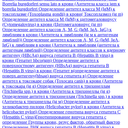
Borrelia burgdorferi sensu lato в крови (Антитела класса igm к
borrelia burgdorferi
Определение антител класса M (IgM) к
токсоплазме (Toxoplasma gondii) в крови( Токсоплазмоз (ig m)
Определение антител класса M (IgM) к цитомегаловирусу
(Cytomegalovirus) в крови (Цитомегаловирус (ig m)
Определение антител классов A, M, G (IgM, IgA, IgG) к
лямблиям в крови (Антитела к лямблиям (ig м к антигенам
лямблий))
Определение антител классов A, M, G (IgM, IgA,
IgG) к лямблиям в крови (Антитела к лямблиям (антитела к
антигенам лямблий)
Определение антител классов к ядерному
антигену (HBcAg) вируса гепатита B (Hepatitis B virus) в
крови (Гепатит hbcorjgm)
Определение антител к
поверхностному антигену (HBsAg) вируса гепатита B
(Hepatitis B virus) в крови (Гепатит в(определение антител к
поверх.антигену(hbsag) вируса гепатита в)
Определение
антител к токсокаре собак (Toxocara canis) в крови (Антитела
к токсокара (ig g)
Определение антител к трихинеллам
(Trichinella spp.) в крови (Антитела к трихинеллы (ig g)
Определение антител к трихинеллам (Trichinella spp.) в крови
(Антитела к трихинеллы (ig м)
Определение антител к
хеликобактер пилори (Helicobacter pylori) в крови (Антитела к
helicobacter pylori)
Определение генотипа вируса гепатита C
(Hepatitis C virus)Генотипирование вируса гепатита с
определение Группы крови, резус фактор, обратный фактор
Определение ДНК вируса гепатита B (Hepatitis B virus) в