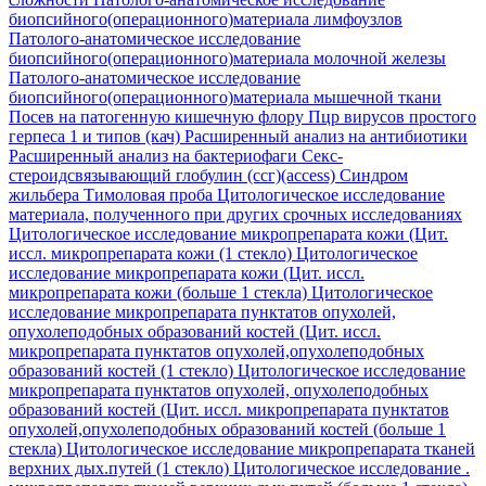
биопсийного(операционного)материала лимфоузлов
Патолого-анатомическое исследование
биопсийного(операционного)материала молочной железы
Патолого-анатомическое исследование
биопсийного(операционного)материала мышечной ткани
Посев на патогенную кишечную флору
Пцр вирусов простого
герпеса 1 и типов (кач)
Расширенный анализ на антибиотики
Расширенный анализ на бактериофаги
Секс-
стероидсвязывающий глобулин (ссг)(access)
Синдром
жильбера
Тимоловая проба
Цитологическое исследование
материала, полученного при других срочных исследованиях
Цитологическое исследование микропрепарата кожи (Цит.
иссл. микропрепарата кожи (1 стекло)
Цитологическое
исследование микропрепарата кожи (Цит. иссл.
микропрепарата кожи (больше 1 стекла)
Цитологическое
исследование микропрепарата пунктатов опухолей,
опухолеподобных образований костей (Цит. иссл.
микропрепарата пунктатов опухолей,опухолеподобных
образований костей (1 стекло)
Цитологическое исследование
микропрепарата пунктатов опухолей, опухолеподобных
образований костей (Цит. иссл. микропрепарата пунктатов
опухолей,опухолеподобных образований костей (больше 1
стекла)
Цитологическое исследование микропрепарата тканей
верхних дых.путей (1 стекло)
Цитологическое исследование .