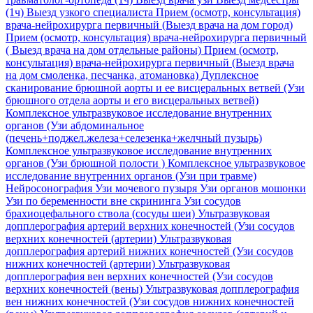
(1ч)
Выезд узкого специалиста
Прием (осмотр, консультация)
врача-нейрохирурга первичный (Выезд врача на дом город)
Прием (осмотр, консультация) врача-нейрохирурга первичный
( Выезд врача на дом отдельные районы)
Прием (осмотр,
консультация) врача-нейрохирурга первичный (Выезд врача
на дом смоленка, песчанка, атомановка)
Дуплексное
сканирование брюшной аорты и ее висцеральных ветвей (Узи
брюшного отдела аорты и его висцеральных ветвей)
Комплексное ультразвуковое исследование внутренних
органов (Узи абдоминальное
(печень+поджел.железа+селезенка+желчный пузырь)
Комплексное ультразвуковое исследование внутренних
органов (Узи брюшной полости )
Комплексное ультразвуковое
исследование внутренних органов (Узи при травме)
Нейросонография
Узи мочевого пузыря
Узи органов мошонки
Узи по беременности вне скрининга
Узи сосудов
брахиоцефального ствола (сосуды шеи)
Ультразвуковая
допплерография артерий верхних конечностей (Узи сосудов
верхних конечностей (артерии)
Ультразвуковая
допплерография артерий нижних конечностей (Узи сосудов
нижних конечностей (артерии)
Ультразвуковая
допплерография вен верхних конечностей (Узи сосудов
верхних конечностей (вены)
Ультразвуковая допплерография
вен нижних конечностей (Узи сосудов нижних конечностей