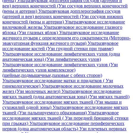
(вены)
Ультразвуковая допплерография сосудов (артерий и
вен) верхних конечностей (Узи сосудов верхних конечностей
(вены и артерии)
Ультразвуковая допплерография сосудов
(артерий и вен) верхних конечностей (Узи сосудов нижних
конечностей (вены и артерии)
Ультразвуковое исследование
вилочковой железы
Ультразвуковое исследование глазного
яблока (Узи глазных яблок)
Ультразвуковое исследование
желчного пузыря с определением его сократимости (Моторно-
эвакуаторная функция желчного пузыря)
Ультразвуковое
исследование костей (Узи грудной стенки при травме)
Ультразвуковое исследование лимфатических узлов (одна
анатомическая зона) (Узи лимфатических узлов)
Ультразвуковое исследование лимфатических узлов (Узи
лимфатических узлов комплексное)
(шейные,подмышечные,паховые с обеих сторон)
Ультразвуковое исследование матки и придатков ( Узи
гинекологическое)
Ультразвуковое исследование молочных
желез (Узи молочных желез)
Ультразвуковое исследование
мягких тканей (одна анатомическая зона) (Узи мягких тканей)
Ультразвуковое исследование мягких тканей (Узи мышщ и
сухожилий одной зоны)
Ультразвуковое исследование мягких
тканей (Узи пальпируемого образования)
Ультразвуковое
исследование мягких тканей ( Узи передней брюшной стенки
при грыжах)
Ультразвуковое исследование периферических
нервов (одна анатомическая область) Узи плечевых нервных