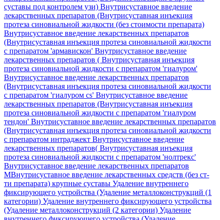
суставы под контролем узи)
Внутрисуставное введение
лекарственных препаратов (Внутрисуставная инъекция
протеза синовиальной жидкости (без стоимости препарата)
Внутрисуставное введение лекарственных препаратов
(Внутрисуставная инъекция протеза синовиальной жидкости
с препаратом 'армавискон'
Внутрисуставное введение
лекарственных препаратов ( Внутрисуставная инъекция
протеза синовиальной жидкости с препаратом 'гиалуром'
Внутрисуставное введение лекарственных препаратов
(Внутрисуставная инъекция протеза синовиальной жидкости
с препаратом 'гиалуром cs'
Внутрисуставное введение
лекарственных препаратов (Внутрисуставная инъекция
протеза синовиальной жидкости с препаратом 'гиалуром
тендон'
Внутрисуставное введение лекарственных препаратов
(Внутрисуставная инъекция протеза синовиальной жидкости
с препаратом интраджект
Внутрисуставное введение
лекарственных препаратов( Внутрисуставная инъекция
протеза синовиальной жидкости с препаратом 'нолтрекс'
Внутрисуставное введение лекарственных препаратов
МВнутрисуставное введение лекарственных средств (без ст-
ти препарата) крупные суставы
Удаление внутреннего
фиксирующего устройства (Удаление металлоконструкций (1
категории)
Удаление внутреннего фиксирующего устройства
(Удаление металлоконструкций (2 категории)
Удаление
внутреннего фиксирующего устройства (Удаление