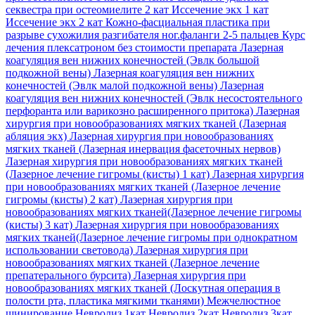
секвестра при остеомиелите 2 кат
Иссечение экх 1 кат
Иссечение экх 2 кат
Кожно-фасциальная пластика при
разрыве сухожилия разгибателя ног.фаланги 2-5 пальцев
Курс
лечения плексатроном без стоимости препарата
Лазерная
коагуляция вен нижних конечностей (Эвлк большой
подкожной вены)
Лазерная коагуляция вен нижних
конечностей (Эвлк малой подкожной вены)
Лазерная
коагуляция вен нижних конечностей (Эвлк несостоятельного
перфоранта или варикозно расширенного притока)
Лазерная
хирургия при новообразованиях мягких тканей (Лазерная
абляция экх)
Лазерная хирургия при новообразованиях
мягких тканей (Лазерная инервация фасеточных нервов)
Лазерная хирургия при новообразованиях мягких тканей
(Лазерное лечение гигромы (кисты) 1 кат)
Лазерная хирургия
при новообразованиях мягких тканей (Лазерное лечение
гигромы (кисты) 2 кат)
Лазерная хирургия при
новообразованиях мягких тканей(Лазерное лечение гигромы
(кисты) 3 кат)
Лазерная хирургия при новообразованиях
мягких тканей(Лазерное лечение гигромы при однократном
использовании световода)
Лазерная хирургия при
новообразованиях мягких тканей (Лазерное лечение
препатерального бурсита)
Лазерная хирургия при
новообразованиях мягких тканей (Лоскутная операция в
полости рта, пластика мягкими тканями)
Межчелюстное
шинирование
Невролиз 1кат
Невролиз 2кат
Невролиз 3кат