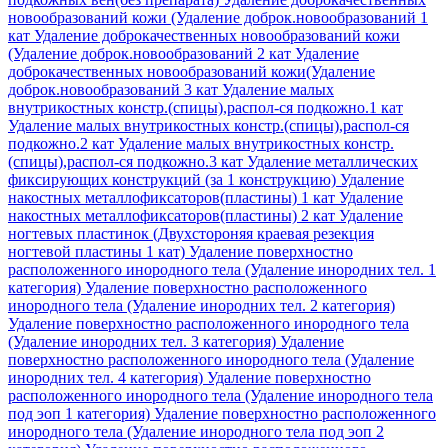
новообразований кожи (Удаление доброк.новообразований 1
кат
Удаление доброкачественных новообразований кожи
(Удаление доброк.новообразований 2 кат
Удаление
доброкачественных новообразований кожи(Удаление
доброк.новообразований 3 кат
Удаление малых
внутрикостных констр.(спицы),распол-ся подкожно.1 кат
Удаление малых внутрикостных констр.(спицы),распол-ся
подкожно.2 кат
Удаление малых внутрикостных констр.
(спицы),распол-ся подкожно.3 кат
Удаление металлических
фиксирующих конструкций (за 1 конструкцию)
Удаление
накостных металлофиксаторов(пластины) 1 кат
Удаление
накостных металлофиксаторов(пластины) 2 кат
Удаление
ногтевых пластинок (Двухстороняя краевая резекция
ногтевой пластины 1 кат)
Удаление поверхностно
расположенного инородного тела (Удаление инородних тел. 1
категория)
Удаление поверхностно расположенного
инородного тела (Удаление инородних тел. 2 категория)
Удаление поверхностно расположенного инородного тела
(Удаление инородних тел. 3 категория)
Удаление
поверхностно расположенного инородного тела (Удаление
инородних тел. 4 категория)
Удаление поверхностно
расположенного инородного тела (Удаление инородного тела
под эоп 1 категория)
Удаление поверхностно расположенного
инородного тела (Удаление инородного тела под эоп 2