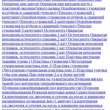
Операции при рануле
Операция при вросшем ногте с
пластиной околоногтевого валика
Освобождение сухожилия
из рубцов и сращений (тенолиз) (Тенолиз сухожилий 1
категории)
Освобождение сухожилия из рубцов и сращений
(тенолиз) (Тенолиз сухожилий 2 категории)
Освобождение
сухожилия из рубцов и сращений (тенолиз) (Тенолиз
сухожилий 3 категории)
Остеосинтез (Закрытая
репозиция.остеосинтез спицами.1 кат)
Остеосинтез (Закрытая
репозиция.остеосинтез спицами.2 кат)
Остеосинтез (Закрытая
репозиция.остеосинтез спицами.3 кат)
Открытая репозиция
отломков. остеосинтез спицами.1 кат
Открытая репозиция
отломков. остеосинтез спицами.2 кат
Открытая репозиция
отломков. остеосинтез спицами.3 кат
Пластика местными
тканями (схема 1)
Пластика сухожилия (Двухэтапная
сухожильная пластика.этап 1)
Пластика сухожилия
(Двухэтапная сухожильная пластика.этап 2)
Пластика уздечки
губы или языка
При переломе 2-х и более костей
Проводниковая анезтезия по уз-контролем
Пункция мягких
тканей под контролем ультразвукового исследования
(Пункция новообразований под контролем узи)
Пункция
новообразования
Резекция верхушки корня
Секвестрэктомия
Склеротерапия сос.звездочек и сеточек на ногах и варикозно
расширенных подкожных вен (1 ампула)
Склеротерапия
сос.звездочек и сеточек на ногах и варикозно расширенных
подкожных вен(без препарата)
Удаление доброкачественных