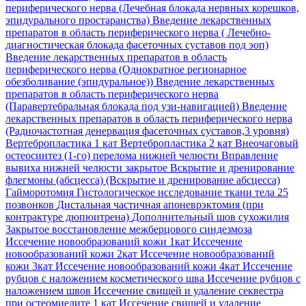
периферического нерва (Лечебная блокада нервных корешков,
эпидурального простаранства)
Введение лекарственных
препаратов в область периферического нерва ( Лечебно-
диагностическая блокада фасеточных суставов под эоп)
Введение лекарственных препаратов в область
периферического нерва (Однократное регионарное
обезболивание (эпидуральное))
Введение лекарственных
препаратов в область периферического нерва
(Паравертебральная блокада под узи-навигацией)
Введение
лекарственных препаратов в область периферического нерва
(Радиочастотная денервация фасеточных суставов,3 уровня)
Вертебропластика 1 кат
Вертебропластика 2 кат
Внеочаговый
остеосинтез (1-го) перелома нижней челюсти
Вправление
вывиха нижней челюсти закрытое
Вскрытие и дренирование
флегмоны (абсцесса) (Вскрытие и дренирование абсцесса)
Гайморотомия
Гистологическое исследование ткани тела 25
позвонков
Дистальная частичная апоневрэктомия (при
контрактуре дюпюитрена)
Дополнительный шов сухожилия
Закрытое восстановление межберцового синдезмоза
Иссечение новообразований кожи 1кат
Иссечение
новообразований кожи 2кат
Иссечение новообразований
кожи 3кат
Иссечение новообразований кожи 4кат
Иссечение
рубцов с наложением косметического шва
Иссечение рубцов с
наложением швов
Иссечение свищей и удаление секвестра
при остеомиелите 1 кат
Иссечение свищей и удаление