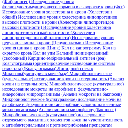
(Фибриноген)
Исследование уровня
фолликулостимулирующего гормона в сыворотке крови (Фсг)
Исследование уровня холестерина в крови (Холестерин
общий)
Исследование уровня холестерина липопротеинов
высокой плотности в крови (Холестерин липопротеидов
высокой плотности)
Исследование уровня холестерина
липопротеинов низкой плотности (Холестерин
липопротеидов низкой плотности)
Исследование уровня
церулоплазмина в крови (Церулоплазмин
Исследование
уровня цинка в крови (Цинк)
Кал на капрограмму
Кал на
скрытую кровь
Кал на упм
Кальций ионизированный
(свободный)
Карцино-эмбриональный антиген (рэа)
Коагулограмма (ориентировочное исследование системы
гемостаза) (Коагулограмма)
Липидный спектр
Микроальбуминурия в моче (мау)
Микробиологическое
(культуральное) исследование крови на стерильность (Анализ
крови на стерильность)
Микробиологическое (культуральное)
исследование мокроты на аэробные и факультативно-
анаэробные микроорганизмы (Анализ мокроты на бакпосев)
Микробиологическое (культуральное) исследование мочи на
аэробные и факультативно-анаэробные условно-патогенные
микроорганизмы (Анализ мочина микрофлору (бакпосев)
Микробиологическое (культуральное) исследование
отделяемого высыпных элементов кожи на чувствительность
к антибактериальным и противогрибковым препаратам