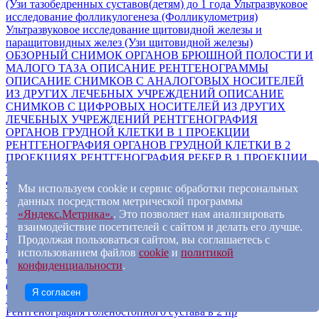
(Узи тазобедренных суставов(детям) до 1 года
Ультразвуковое
исследование фолликулогенеза (Фолликулометрия)
Ультразвуковое исследование щитовидной железы и
паращитовидных желез (Узи щитовидной железы)
ОБЗОРНЫЙ СНИМОК ОРГАНОВ БРЮШНОЙ ПОЛОСТИ И
МАЛОГО ТАЗА
ОПИСАНИЕ РЕНТГЕНОГРАММЫ
ОПИСАНИЕ СНИМКОВ С АНАЛОГОВЫХ НОСИТЕЛЕЙ
ИЗ ДРУГИХ ЛЕЧЕБНЫХ УЧРЕЖДЕНИЙ
ОПИСАНИЕ
СНИМКОВ С ЦИФРОВЫХ НОСИТЕЛЕЙ ИЗ ДРУГИХ
ЛЕЧЕБНЫХ УЧРЕЖДЕНИЙ
РЕНТГЕНОГРАФИЯ
ОРГАНОВ ГРУДНОЙ КЛЕТКИ В 1 ПРОЕКЦИИ
РЕНТГЕНОГРАФИЯ ОРГАНОВ ГРУДНОЙ КЛЕТКИ В 2
ПРОЕКЦИЯХ
РЕНТГЕНОГРАФИЯ РЕБЕР В 1 ПРОЕКЦИИ
РЕНТГЕНОГРАФИЯ РЕБЕР В 2-Х ПРОЕКЦИЯХ
ФЛЮОРОГРАФИЯ
ФЛЮОРОГРАФИЯВ 2-Х ПРОЕКЦИЯХ
Мы используем cookie и сервис обработки персональных
Распечатка снимка на рентгеновской пленке (1 шт)
данных посредством метрической программы
Рентгенография 1-го и 2-го шейного позвонка
«Яндекс.Метрика».
. Это позволяет нам анализировать
Рентгенография верхней конечности (плечев.кость, кости
взаимодействие посетителей с сайтом и делать его лучше.
предплеч., кисть) в 2 проекциях
Рентгенография верхней
Продолжая пользоваться сайтом, вы соглашаетесь с
конечности (Рентгенография верхней конечности
использованием файлов
cookie
и
политикой
(плечев.кость, кости предплеч., кисть) в 1 проекции)
конфиденциальности
.
Рентгенография всего черепа, в одной или более проекциях
(Рентгенография костей черепа в 2-х проекциях)
Я согласен
Рентгенография голеностопного сустава в 1 пр
Рентгенография голеностопного сустава в 2 пр