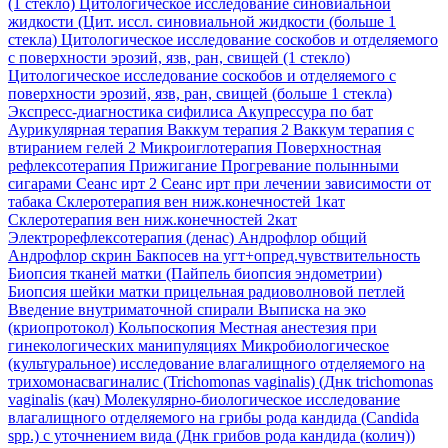
(1 стекло)
Цитологическое исследование синовиальной
жидкости (Цит. иссл. синовиальной жидкости (больше 1
стекла)
Цитологическое исследование соскобов и отделяемого
с поверхности эрозий, язв, ран, свищей (1 стекло)
Цитологическое исследование соскобов и отделяемого с
поверхности эрозий, язв, ран, свищей (больше 1 стекла)
Экспресс-диагностика сифилиса
Акупрессура по бат
Аурикулярная терапия
Ваккум терапия 2
Ваккум терапия с
втиранием гелей 2
Микроиглотерапия
Поверхностная
рефлексотерапия
Прижигание
Прогревание полынными
сигарами
Сеанс ирт 2
Сеанс ирт при лечении зависимости от
табака
Склеротерапия вен ниж.конечностей 1кат
Склеротерапия вен ниж.конечностей 2кат
Электрорефлексотерапия (денас)
Андрофлор общий
Андрофлор скрин
Бакпосев на угт+опред.чувствительность
Биопсия тканей матки (Пайпель биопсия эндометрии)
Биопсия шейки матки прицельная радиоволновой петлей
Введение внутриматочной спирали
Выписка на эко
(криопротокол)
Кольпоскопия
Местная анестезия при
гинекологических манипуляциях
Микробиологическое
(культуральное) исследование влагалищного отделяемого на
трихомонасвагиналис (Trichomonas vaginalis) (Днк trichomonas
vaginalis (кач)
Молекулярно-биологическое исследование
влагалищного отделяемого на грибы рода кандида (Candida
spp.) с уточнением вида (Днк грибов рода кандида (колич))