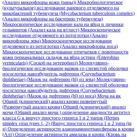
(Анализ микрофлоры кожи (раны))
Микробиологическое
(культуральное) исследование раневого отделяемого на
микобактерий туберкулеза (Mycobacterium tuberculosis complex)
(Анализ микрофлоры на бактерию туберкулеза)
Микроскопическое исследование кала на яйца и личинки
гельминтов (Анализ кала на я/глист)
Микроскопическое
исследование отделяемого из ротоглотки (Анализ
микрофлоры зева)
Микроскопическое исследование
отделяемого из ротоглотки (Анализ микрофлоры носа)
Микроскопическое исследование отпечатков с поверхности
кожи перианальных складок на яйца остриц (Enterobius
vermicularis) (Соскоб на энтеробиоз)
Молекулярно-
биологическое исследование мазков со слизистой оболочки
носоглотки навозбудитель дифтерии (Corynebacterium
diphtheriae) (Мазок на дифтерию (bl) из зева)
Молекулярно-
биологическое исследование мазков со слизистой оболочки
носоглотки навозбудитель дифтерии (Corynebacterium
diphtheriae) (Мазок на дифтерию (bl) из носа)
Моча на вк
Общий (клинический) анализ крови развернутый
(Развернутый анализ крови)
Общий (клинический) анализ
мочи (Общий анализ мочи )
определение авидности антител
класса G к вирусу простого герпеса 1 и 2 типов (Herpes
simplex virus types 1, 2) (Вирус простого герпеса 1 и 2 типа (ig
g)
Определение активности аланинаминотрансферазы в крови
(Алт)
Определение активности амилазы в крови (Кровь на