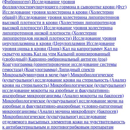
(Фибриноген)
Исследование уровня
фолликулостимулирующего гормона в сыворотке крови (Фсг)
Исследование уровня холестерина в крови (Холестерин
общий)
Исследование уровня холестерина липопротеинов
высокой плотности в крови (Холестерин липопротеидов
высокой плотности)
Исследование уровня холестерина
липопротеинов низкой плотности (Холестерин
липопротеидов низкой плотности)
Исследование уровня
церулоплазмина в крови (Церулоплазмин
Исследование
уровня цинка в крови (Цинк)
Кал на капрограмму
Кал на
скрытую кровь
Кал на упм
Кальций ионизированный
(свободный)
Карцино-эмбриональный антиген (рэа)
Коагулограмма (ориентировочное исследование системы
гемостаза) (Коагулограмма)
Липидный спектр
Микроальбуминурия в моче (мау)
Микробиологическое
(культуральное) исследование крови на стерильность (Анализ
крови на стерильность)
Микробиологическое (культуральное)
исследование мокроты на аэробные и факультативно-
анаэробные микроорганизмы (Анализ мокроты на бакпосев)
Микробиологическое (культуральное) исследование мочи на
аэробные и факультативно-анаэробные условно-патогенные
микроорганизмы (Анализ мочина микрофлору (бакпосев)
Микробиологическое (культуральное) исследование
отделяемого высыпных элементов кожи на чувствительность
к антибактериальным и противогрибковым препаратам