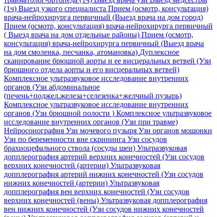
(1ч)
Выезд узкого специалиста
Прием (осмотр, консультация)
врача-нейрохирурга первичный (Выезд врача на дом город)
Прием (осмотр, консультация) врача-нейрохирурга первичный
( Выезд врача на дом отдельные районы)
Прием (осмотр,
консультация) врача-нейрохирурга первичный (Выезд врача
на дом смоленка, песчанка, атомановка)
Дуплексное
сканирование брюшной аорты и ее висцеральных ветвей (Узи
брюшного отдела аорты и его висцеральных ветвей)
Комплексное ультразвуковое исследование внутренних
органов (Узи абдоминальное
(печень+поджел.железа+селезенка+желчный пузырь)
Комплексное ультразвуковое исследование внутренних
органов (Узи брюшной полости )
Комплексное ультразвуковое
исследование внутренних органов (Узи при травме)
Нейросонография
Узи мочевого пузыря
Узи органов мошонки
Узи по беременности вне скрининга
Узи сосудов
брахиоцефального ствола (сосуды шеи)
Ультразвуковая
допплерография артерий верхних конечностей (Узи сосудов
верхних конечностей (артерии)
Ультразвуковая
допплерография артерий нижних конечностей (Узи сосудов
нижних конечностей (артерии)
Ультразвуковая
допплерография вен верхних конечностей (Узи сосудов
верхних конечностей (вены)
Ультразвуковая допплерография
вен нижних конечностей (Узи сосудов нижних конечностей