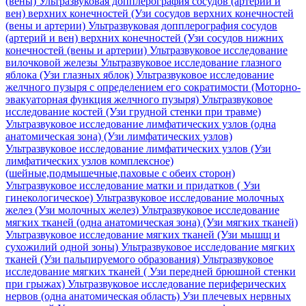
(вены)
Ультразвуковая допплерография сосудов (артерий и
вен) верхних конечностей (Узи сосудов верхних конечностей
(вены и артерии)
Ультразвуковая допплерография сосудов
(артерий и вен) верхних конечностей (Узи сосудов нижних
конечностей (вены и артерии)
Ультразвуковое исследование
вилочковой железы
Ультразвуковое исследование глазного
яблока (Узи глазных яблок)
Ультразвуковое исследование
желчного пузыря с определением его сократимости (Моторно-
эвакуаторная функция желчного пузыря)
Ультразвуковое
исследование костей (Узи грудной стенки при травме)
Ультразвуковое исследование лимфатических узлов (одна
анатомическая зона) (Узи лимфатических узлов)
Ультразвуковое исследование лимфатических узлов (Узи
лимфатических узлов комплексное)
(шейные,подмышечные,паховые с обеих сторон)
Ультразвуковое исследование матки и придатков ( Узи
гинекологическое)
Ультразвуковое исследование молочных
желез (Узи молочных желез)
Ультразвуковое исследование
мягких тканей (одна анатомическая зона) (Узи мягких тканей)
Ультразвуковое исследование мягких тканей (Узи мышщ и
сухожилий одной зоны)
Ультразвуковое исследование мягких
тканей (Узи пальпируемого образования)
Ультразвуковое
исследование мягких тканей ( Узи передней брюшной стенки
при грыжах)
Ультразвуковое исследование периферических
нервов (одна анатомическая область) Узи плечевых нервных