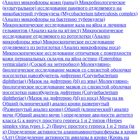
(Анализ микрофлоры кожи (раны))
Микробиологическое
(культуральное) исследование раневого отделяемого на
микобактерий туберкулеза (Mycobacterium tuberculosis complex)
(Анализ микрофлоры на бактерию туберкулеза)
Микроскопическое исследование кала на яйца и личинки
гельминтов (Анализ кала на я/глист)
Микроскопическое
исследование отделяемого из ротоглотки (Анализ
микрофлоры зева)
Микроскопическое исследование
отделяемого из ротоглотки (Анализ микрофлоры носа)
Микроскопическое исследование отпечатков с поверхности
кожи перианальных складок на яйца остриц (Enterobius
vermicularis) (Соскоб на энтеробиоз)
Молекулярно-
биологическое исследование мазков со слизистой оболочки
носоглотки навозбудитель дифтерии (Corynebacterium
diphtheriae) (Мазок на дифтерию (bl) из зева)
Молекулярно-
биологическое исследование мазков со слизистой оболочки
носоглотки навозбудитель дифтерии (Corynebacterium
diphtheriae) (Мазок на дифтерию (bl) из носа)
Моча на вк
Общий (клинический) анализ крови развернутый
(Развернутый анализ крови)
Общий (клинический) анализ
мочи (Общий анализ мочи )
определение авидности антител
класса G к вирусу простого герпеса 1 и 2 типов (Herpes
simplex virus types 1, 2) (Вирус простого герпеса 1 и 2 типа (ig
g)
Определение активности аланинаминотрансферазы в крови
(Алт)
Определение активности амилазы в крови (Кровь на