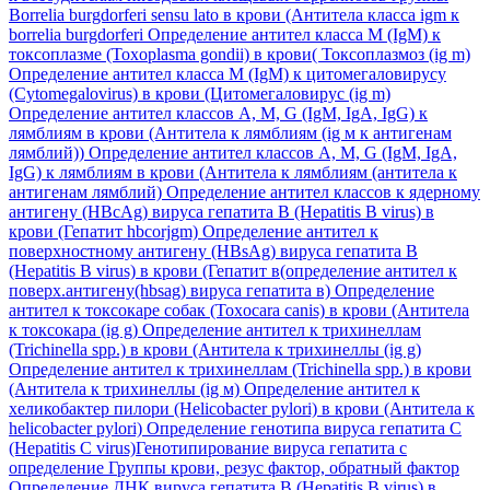
Borrelia burgdorferi sensu lato в крови (Антитела класса igm к
borrelia burgdorferi
Определение антител класса M (IgM) к
токсоплазме (Toxoplasma gondii) в крови( Токсоплазмоз (ig m)
Определение антител класса M (IgM) к цитомегаловирусу
(Cytomegalovirus) в крови (Цитомегаловирус (ig m)
Определение антител классов A, M, G (IgM, IgA, IgG) к
лямблиям в крови (Антитела к лямблиям (ig м к антигенам
лямблий))
Определение антител классов A, M, G (IgM, IgA,
IgG) к лямблиям в крови (Антитела к лямблиям (антитела к
антигенам лямблий)
Определение антител классов к ядерному
антигену (HBcAg) вируса гепатита B (Hepatitis B virus) в
крови (Гепатит hbcorjgm)
Определение антител к
поверхностному антигену (HBsAg) вируса гепатита B
(Hepatitis B virus) в крови (Гепатит в(определение антител к
поверх.антигену(hbsag) вируса гепатита в)
Определение
антител к токсокаре собак (Toxocara canis) в крови (Антитела
к токсокара (ig g)
Определение антител к трихинеллам
(Trichinella spp.) в крови (Антитела к трихинеллы (ig g)
Определение антител к трихинеллам (Trichinella spp.) в крови
(Антитела к трихинеллы (ig м)
Определение антител к
хеликобактер пилори (Helicobacter pylori) в крови (Антитела к
helicobacter pylori)
Определение генотипа вируса гепатита C
(Hepatitis C virus)Генотипирование вируса гепатита с
определение Группы крови, резус фактор, обратный фактор
Определение ДНК вируса гепатита B (Hepatitis B virus) в