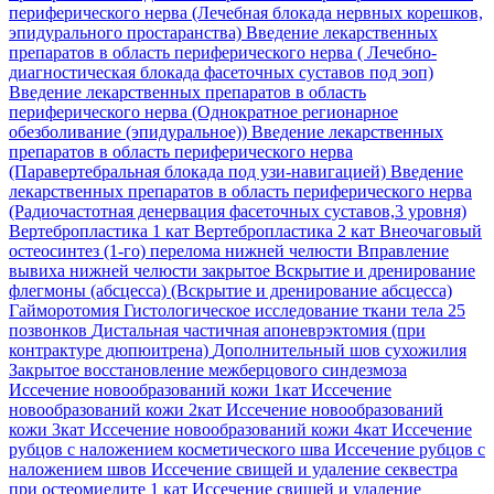
периферического нерва (Лечебная блокада нервных корешков,
эпидурального простаранства)
Введение лекарственных
препаратов в область периферического нерва ( Лечебно-
диагностическая блокада фасеточных суставов под эоп)
Введение лекарственных препаратов в область
периферического нерва (Однократное регионарное
обезболивание (эпидуральное))
Введение лекарственных
препаратов в область периферического нерва
(Паравертебральная блокада под узи-навигацией)
Введение
лекарственных препаратов в область периферического нерва
(Радиочастотная денервация фасеточных суставов,3 уровня)
Вертебропластика 1 кат
Вертебропластика 2 кат
Внеочаговый
остеосинтез (1-го) перелома нижней челюсти
Вправление
вывиха нижней челюсти закрытое
Вскрытие и дренирование
флегмоны (абсцесса) (Вскрытие и дренирование абсцесса)
Гайморотомия
Гистологическое исследование ткани тела 25
позвонков
Дистальная частичная апоневрэктомия (при
контрактуре дюпюитрена)
Дополнительный шов сухожилия
Закрытое восстановление межберцового синдезмоза
Иссечение новообразований кожи 1кат
Иссечение
новообразований кожи 2кат
Иссечение новообразований
кожи 3кат
Иссечение новообразований кожи 4кат
Иссечение
рубцов с наложением косметического шва
Иссечение рубцов с
наложением швов
Иссечение свищей и удаление секвестра
при остеомиелите 1 кат
Иссечение свищей и удаление