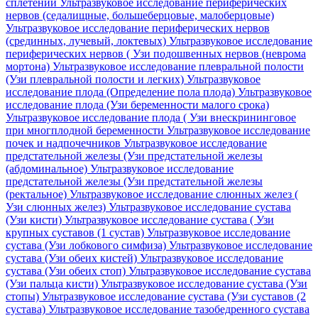
сплетений
Ультразвуковое исследование периферических
нервов (седалищные, большеберцовые, малоберцовые)
Ультразвуковое исследование периферических нервов
(срединных, лучевый, локтевых)
Ультразвуковое исследование
периферических нервов ( Узи подошвенных нервов (неврома
мортона)
Ультразвуковое исследование плевральной полости
(Узи плевральной полости и легких)
Ультразвуковое
исследование плода (Определение пола плода)
Ультразвуковое
исследование плода (Узи беременности малого срока)
Ультразвуковое исследование плода ( Узи внескрининговое
при многплодной беременности
Ультразвуковое исследование
почек и надпочечников
Ультразвуковое исследование
предстательной железы (Узи предстательной железы
(абдоминальное)
Ультразвуковое исследование
предстательной железы (Узи предстательной железы
(ректальное)
Ультразвуковое исследование слюнных желез (
Узи слюнных желез)
Ультразвуковое исследование сустава
(Узи кисти)
Ультразвуковое исследование сустава ( Узи
крупных суставов (1 сустав)
Ультразвуковое исследование
сустава (Узи лобкового симфиза)
Ультразвуковое исследование
сустава (Узи обеих кистей)
Ультразвуковое исследование
сустава (Узи обеих стоп)
Ультразвуковое исследование сустава
(Узи пальца кисти)
Ультразвуковое исследование сустава (Узи
стопы)
Ультразвуковое исследование сустава (Узи суставов (2
сустава)
Ультразвуковое исследование тазобедренного сустава