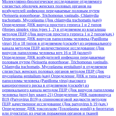
Молекулярно-биологическое исследование отделяемого
слизистых оболочек женских половых органов на
возбудителей инфекции передаваемые половым путем
(Neisseria gonorrhoeae, Trichomonas vaginalis, Chlamydia
trachomatis, Mycoplasma (Днк chlamydia trachomatis (кач))
Определение ДНК вируса простого герпеса 1 и 2 типов
(Herpes simplex virus types 1, 2) в отделяемом из влагалища
методом ПЦР (Днк вирусов простого герпеса 1 и 2 типов(кач.)
Определение ДНК вирусов папилломы человека (Papilloma
virus) 16 и 18 типов в отделяемом (соскобе) из цервикального
канала методом ПЦР, количественное исследование (Днк
вирусов папилломы человека впч 16 и 18 (колич))
Определение ДНК возбудителей инфекции передаваемые
половым путем (Neisseria gonorrhoeae, Trichomonas vaginalis,
Chlamydia trachomatis, Mycoplasma genitalium) в отделяемом
слизистых женских половых органов методом ПЦР (Днк
mycoplasma genitalium (кач)
Определение ДНК и типа вируса
папилломы человека (Papilloma virus) высокого
канцерогенного риска в отделяемом (соскобе) из
цервикального канала методом ПЦР (Днк вирусов папилломы
человека (впч) hpv квант-21)
Определение ДНК парвовируса
B19 (Parvovirus B19) в спинномозговой жидкости методом
ПЦР, качественное исследование (Днк parvovirus b 19 (кач.)
Определение ДНК токсоплазм (Toxoplasma gondii) в биоптатах
или пунктатах из очагов поражения органов и тканей