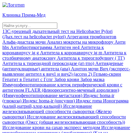
Клиника
Прима-Мед
13С-уреазный дыхательный тест на Helicobacter Pylori
(Дых.тест на helicobacter pylori)
Агрегация тромбоцитов
Альфа-диастаза мочи
Анализ мокроты на микрофлору
Анти
hbs
Антибиотикограмма
Антиген не4
Антитела к
коронавирусу ig g
Антитела к коронавирусу ig m
Антитела к
столбнячному анатоксину
Антитела к тиреоглобулину ( ТГ)
Антитела к тиреоидной пероксидазе (ат-тпо)
Антиядерные
(антинуклиарные) антитела (ana)
Ацитон мочи
Вич (экспресс-
выявление антител к вич1 и вич2) (access 2)
Гельмо-скрин
Гепатит в
Гепатит с
Гспг
Забор крови
Забор мазка
Иммунофенотипирование клеток периферической крови с
антигеном FLAER (флюоресцентно-меченый аэролизин)
(Иммунофенотипирование метастазов)
Индекс homa-ir
(глюкоза)
Индекс homa-ir (инсулин)
Индекс roma
Ионограмма
(калий,натрий,хлор,кальций)
Исследование
железосвязывающей способности сыворотки (Железо
сыворотки)
Исследование железосвязывающей способности
сыворотки (Ожсс (общая железосвязывающая способность))
Исследование крови на сахар экспресс методом
Исследование
микробиоценоза кишечника (дисбактериоз) (Кал на