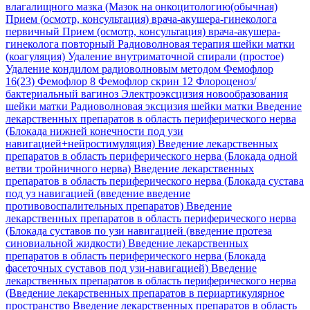
влагалищного мазка (Мазок на онкоцитологию(обычная)
Прием (осмотр, консультация) врача-акушера-гинеколога
первичный
Прием (осмотр, консультация) врача-акушера-
гинеколога повторный
Радиоволновая терапия шейки матки
(коагуляция)
Удаление внутриматочной спирали (простое)
Удаление кондилом радиоволновым методом
Фемофлор
16(23)
Фемофлор 8
Фемофлор скрин 12
Флороценоз/
бактериальный вагиноз
Электроэксцизия новообразования
шейки матки Радиоволновая эксцизия шейки матки
Введение
лекарственных препаратов в область периферического нерва
(Блокада нижней конечности под узи
навигацией+нейростимуляция)
Введение лекарственных
препаратов в область периферического нерва (Блокада одной
ветви тройничного нерва)
Введение лекарственных
препаратов в область периферического нерва (Блокада сустава
под уз навигацией (введение введение
противовоспалительных препаратов)
Введение
лекарственных препаратов в область периферического нерва
(Блокада суставов по узи навигацией (введение протеза
синовиальной жидкости)
Введение лекарственных
препаратов в область периферического нерва (Блокада
фасеточных суставов под узи-навигацией)
Введение
лекарственных препаратов в область периферического нерва
(Введение лекарственных препаратов в периартикулярное
пространство
Введение лекарственных препаратов в область