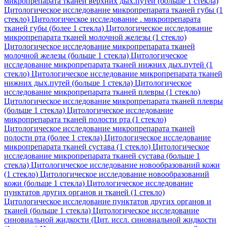
микропрепарата тканей верхних дых.путей (больше 1 стекла)
Цитологическое исследование микропрепарата тканей губы (1
стекло)
Цитологическое исследование . микропрепарата
тканей губы (более 1 стекла)
Цитологическое исследование
микропрепарата тканей молочной железы (1 стекло)
Цитологическое исследование микропрепарата тканей
молочной железы (больше 1 стекла)
Цитологическое
исследование микропрепарата тканей нижних дых.путей (1
стекло)
Цитологическое исследование микропрепарата тканей
нижних дых.путей (больше 1 стекла)
Цитологическое
исследование микропрепарата тканей плевры (1 стекло)
Цитологическое исследование микропрепарата тканей плевры
(больше 1 стекла)
Цитологическое исследование
микропрепарата тканей полости рта (1 стекло)
Цитологическое исследование микропрепарата тканей
полости рта (более 1 стекла)
Цитологическое исследование
микропрепарата тканей сустава (1 стекло)
Цитологическое
исследование микропрепарата тканей сустава (больше 1
стекла)
Цитологическое исследование новообразований кожи
(1 стекло)
Цитологическое исследование новообразований
кожи (больше 1 стекла)
Цитологическое исследование
пунктатов других органов и тканей (1 стекло)
Цитологическое исследование пунктатов других органов и
тканей (больше 1 стекла)
Цитологическое исследование
синовиальной жидкости (Цит. иссл. синовиальной жидкости