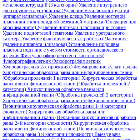
металлоконструкций (3 категории)
Удаление внутреннего
фиксирующего устройства (Удаление металлоконструкций
(аппарат илизарова))
Удаление клеща
Удаление ногтевой
пластинки с клиновидной резекцией матрикса (Операция при
вросшем ногте)
Удаление ногтевой пластины при травме
Удаление подногтевой гематомы
Удаление уретрального
катетера
Удаление фиксирующего устройства ( Частичное
удаление аппарата илизарова)
Установление подошвы
пластона под гипс с учетом стоимости ортопедического
изделия
Фистулография (рентген с контрастом)
Флюорография легких
Флюорография легких
(Флюорографияв 2-х проекциях)
Формирование культи пальца
Хирургическая обработка раны или инфицированной ткани
(Обработка пролежней 1 категории)
Хирургическая обработка
раны или инфицированной ткани (Обработка пролежней 2
категории)
Хирургическая обработка раны или
инфицированной ткани (Обработка пролежней 3 категории)
Хирургическая обработка раны или инфицированной ткани (
Первичная хирургическая обработка раны 1- й категории
сложности)
Хирургическая обработка раны или
инфицированной ткани (Первичная хирургическая обработка
раны 2- й категории сложности)
Хирургическая обработка
раны или инфицированной ткани (Первичная хирургическая
обработка раны 3 й категории сложности)
Выезд врача
травматолог-ортопеда (1ч)
Выезд врача узи
Выезд медсестры