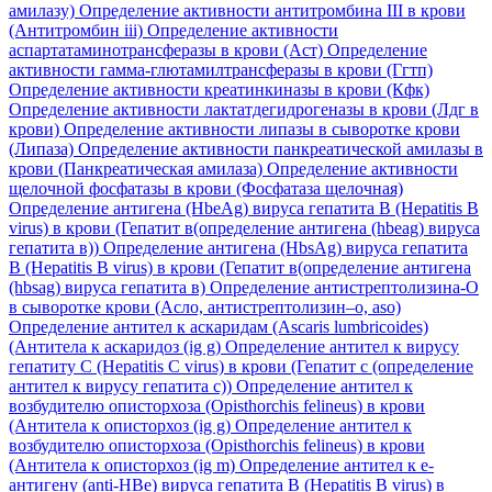
амилазу)
Определение активности антитромбина III в крови
(Антитромбин iii)
Определение активности
аспартатаминотрансферазы в крови (Аст)
Определение
активности гамма-глютамилтрансферазы в крови (Ггтп)
Определение активности креатинкиназы в крови (Кфк)
Определение активности лактатдегидрогеназы в крови (Лдг в
крови)
Определение активности липазы в сыворотке крови
(Липаза)
Определение активности панкреатической амилазы в
крови (Панкреатическая амилаза)
Определение активности
щелочной фосфатазы в крови (Фосфатаза щелочная)
Определение антигена (HbeAg) вируса гепатита B (Hepatitis B
virus) в крови (Гепатит в(определение антигена (hbeag) вируса
гепатита в))
Определение антигена (HbsAg) вируса гепатита
B (Hepatitis B virus) в крови (Гепатит в(определение антигена
(hbsag) вируса гепатита в)
Определение антистрептолизина-О
в сыворотке крови (Асло, антистрептолизин–о, aso)
Определение антител к аскаридам (Ascaris lumbricoides)
(Антитела к аскаридоз (ig g)
Определение антител к вирусу
гепатиту C (Hepatitis C virus) в крови (Гепатит с (определение
антител к вирусу гепатита с))
Определение антител к
возбудителю описторхоза (Opisthorchis felineus) в крови
(Антитела к описторхоз (ig g)
Определение антител к
возбудителю описторхоза (Opisthorchis felineus) в крови
(Антитела к описторхоз (ig m)
Определение антител к е-
антигену (anti-HBe) вируса гепатита B (Hepatitis B virus) в