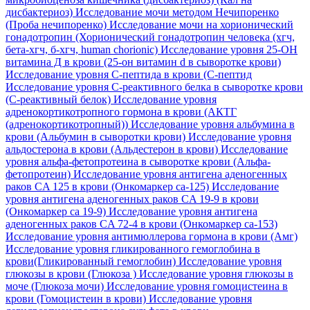
дисбактериоз)
Исследование мочи методом Нечипоренко
(Проба нечипоренко)
Исследование мочи на хорионический
гонадотропин (Хорионический гонадотропин человека (хгч,
бета-хгч, б-хгч, human chorionic)
Исследование уровня 25-OH
витамина Д в крови (25-он витамин d в сыворотке крови)
Исследование уровня C-пептида в крови (С-пептид
Исследование уровня C-реактивного белка в сыворотке крови
(С-реактивный белок)
Исследование уровня
адренокортикотропного гормона в крови (АКТГ
(адренокортикотропный))
Исследование уровня альбумина в
крови (Альбумин в сыворотки крови)
Исследование уровня
альдостерона в крови (Альдестерон в крови)
Исследование
уровня альфа-фетопротеина в сыворотке крови (Альфа-
фетопротеин)
Исследование уровня антигена аденогенных
раков CA 125 в крови (Онкомаркер са-125)
Исследование
уровня антигена аденогенных раков CA 19-9 в крови
(Онкомаркер са 19-9)
Исследование уровня антигена
аденогенных раков CA 72-4 в крови (Онкомаркер са-153)
Исследование уровня антимюллерова гормона в крови (Амг)
Исследование уровня гликированного гемоглобина в
крови(Гликированный гемоглобин)
Исследование уровня
глюкозы в крови (Глюкоза )
Исследование уровня глюкозы в
моче (Глюкоза мочи)
Исследование уровня гомоцистеина в
крови (Гомоцистеин в крови)
Исследование уровня