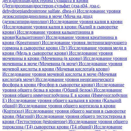
дегидроэпиандростерона сульфата в крови
(Дегидроэпиандростерон-сульфат (дэа-s04, дэа-с,
dehydroepiandrosterone sulfate, dhea-s)
Исследование уровня
дезоксипиридинолина в моче (Моча на дпид
(дезоксипиридинолин)
Исследование уровня калия в крови
(Исследование уровня калия в крови (Калий в сыворотке
крови)
Исследование уровня кальцитонина в
крови(Кальцитонин)
Исследование уровня креатинина в
крови (Креатинин)
Исследование уровня лютеинизирующего
гормона в сыворотке крови (Лг)
Исследование уровня меди в
крови (Медь в сыворотке крови)
Исследование уровня
мочевины в крови (Мочевина (в крови)
Исследование уровня
мочевины в моче (Мочевина (в моче)
Исследование уровня
мочевой кислоты в крови (Мочевая кислота(в крови)
Исследование уровня мочевой кислоты в моче (Мочевая
кислота(в моче)
Исследование уровня неорганического
фосфора в крови (Фосфор в сыворотке крови)
Исследование
уровня общего белка в крови (Общий белок)
Исследование
уровня общего иммуноглобулина E в крови (Иммуноглобулин
Е)
Исследование уровня общего кальция в крови (Кальций
общий)
Исследование уровня общего кортизола в крови
(Кортизол)
Исследование уровня общего магния в сыворотке
крови (Магний)
Исследование уровня общего тестостерона в
крови (Тестостерон (testosterone)
Исследование уровня общего
тироксина (Т4) сыворотки крови (Т4 общий)
Исследование