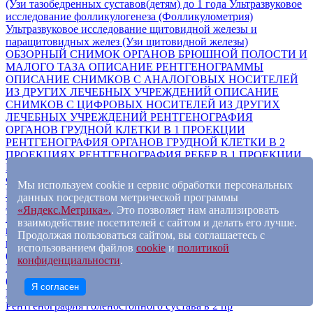
(Узи тазобедренных суставов(детям) до 1 года
Ультразвуковое
исследование фолликулогенеза (Фолликулометрия)
Ультразвуковое исследование щитовидной железы и
паращитовидных желез (Узи щитовидной железы)
ОБЗОРНЫЙ СНИМОК ОРГАНОВ БРЮШНОЙ ПОЛОСТИ И
МАЛОГО ТАЗА
ОПИСАНИЕ РЕНТГЕНОГРАММЫ
ОПИСАНИЕ СНИМКОВ С АНАЛОГОВЫХ НОСИТЕЛЕЙ
ИЗ ДРУГИХ ЛЕЧЕБНЫХ УЧРЕЖДЕНИЙ
ОПИСАНИЕ
СНИМКОВ С ЦИФРОВЫХ НОСИТЕЛЕЙ ИЗ ДРУГИХ
ЛЕЧЕБНЫХ УЧРЕЖДЕНИЙ
РЕНТГЕНОГРАФИЯ
ОРГАНОВ ГРУДНОЙ КЛЕТКИ В 1 ПРОЕКЦИИ
РЕНТГЕНОГРАФИЯ ОРГАНОВ ГРУДНОЙ КЛЕТКИ В 2
ПРОЕКЦИЯХ
РЕНТГЕНОГРАФИЯ РЕБЕР В 1 ПРОЕКЦИИ
РЕНТГЕНОГРАФИЯ РЕБЕР В 2-Х ПРОЕКЦИЯХ
ФЛЮОРОГРАФИЯ
ФЛЮОРОГРАФИЯВ 2-Х ПРОЕКЦИЯХ
Мы используем cookie и сервис обработки персональных
Распечатка снимка на рентгеновской пленке (1 шт)
данных посредством метрической программы
Рентгенография 1-го и 2-го шейного позвонка
«Яндекс.Метрика».
. Это позволяет нам анализировать
Рентгенография верхней конечности (плечев.кость, кости
взаимодействие посетителей с сайтом и делать его лучше.
предплеч., кисть) в 2 проекциях
Рентгенография верхней
Продолжая пользоваться сайтом, вы соглашаетесь с
конечности (Рентгенография верхней конечности
использованием файлов
cookie
и
политикой
(плечев.кость, кости предплеч., кисть) в 1 проекции)
конфиденциальности
.
Рентгенография всего черепа, в одной или более проекциях
(Рентгенография костей черепа в 2-х проекциях)
Я согласен
Рентгенография голеностопного сустава в 1 пр
Рентгенография голеностопного сустава в 2 пр