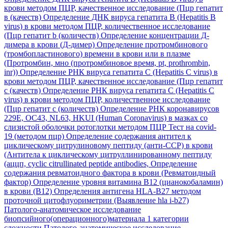
крови методом ПЦР, качественное исследование (Пцр гепатит
в (качеств)
Определение ДНК вируса гепатита B (Hepatitis B
virus) в крови методом ПЦР, количественное исследование
(Пцр гепатит b (количеств)
Определение концентрации Д-
димера в крови (Д-димер)
Определение протромбинового
(тромбопластинового) времени в крови или в плазме
(Протромбин, мно (протромбиновое время, pt, prothrombin,
inr))
Определение РНК вируса гепатита C (Hepatitis C virus) в
крови методом ПЦР, качественное исследование (Пцр гепатит
с (качеств)
Определение РНК вируса гепатита C (Hepatitis C
virus) в крови методом ПЦР, количественное исследование
(Пцр гепатит с (количеств)
Определение РНК коронавирусов
229E, OC43, NL63, HKUI (Human Coronavirus) в мазках со
слизистой оболочки ротоглотки методом ПЦР Тест на covid-
19 (методом пцр)
Определение содержания антител к
циклическому цитрулиновому пептиду (анти-ССР) в крови
(Антитела к циклическому цитруллинированному пептиду
(аццп, cyclic citrullinated peptide antibodies,
Определение
содержания ревматоидного фактора в крови (Ревматоидный
фактор)
Определение уровня витамина В12 (цианокобаламин)
в крови (В12)
Определения антигена HLA-B27 методом
проточной цитофлуориметрии (Выявление hla i-b27)
Патолого-анатомическое исследование
биопсийного(операционного)материала 1 категории
сложности
Патолого-анатомическое исследование