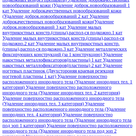
новообразований кожи (Удаление доброк.новообразований 1
кат
Удаление доброкачественных новообразований кожи
(Удаление доброк.новообразований 2 кат
Удаление
доброкачественных новообразований кожи(Удаление
доброк.новообразований 3 кат
Удаление малых
внутрикостных констр.(спицы),распол-ся подкожно.1 кат
Удаление малых внутрикостных констр.(спицы),распол-ся
подкожно.2 кат
Удаление малых внутрикостных констр.
(спицы),распол-ся подкожно.3 кат
Удаление металлических
фиксирующих конструкций (за 1 конструкцию)
Удаление
накостных металлофиксаторов(пластины) 1 кат
Удаление
накостных металлофиксаторов(пластины) 2 кат
Удаление
ногтевых пластинок (Двухстороняя краевая резекция
ногтевой пластины 1 кат)
Удаление поверхностно
расположенного инородного тела (Удаление инородних тел. 1
категория)
Удаление поверхностно расположенного
инородного тела (Удаление инородних тел. 2 категория)
Удаление поверхностно расположенного инородного тела
(Удаление инородних тел. 3 категория)
Удаление
поверхностно расположенного инородного тела (Удаление
инородних тел. 4 категория)
Удаление поверхностно
расположенного инородного тела (Удаление инородного тела
под эоп 1 категория)
Удаление поверхностно расположенного
инородного тела (Удаление инородного тела под эоп 2