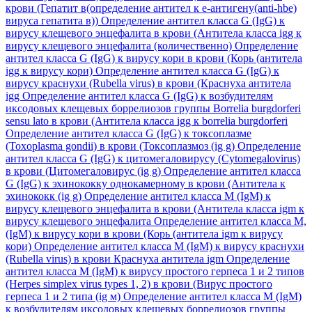
крови (Гепатит в(определение антител к е-антигену(anti-hbe)
вируса гепатита в))
Определение антител класса G (IgG) к
вирусу клещевого энцефалита в крови (Антитела класса igg к
вирусу клещевого энцефалита (количественно)
Определение
антител класса G (IgG) к вирусу кори в крови (Корь (антитела
igg к вирусу кори)
Определение антител класса G (IgG) к
вирусу краснухи (Rubella virus) в крови (Краснуха антитела
igg
Определение антител класса G (IgG) к возбудителям
иксодовых клещевых боррелиозов группы Borrelia burgdorferi
sensu lato в крови (Антитела класса igg к borrelia burgdorferi
Определение антител класса G (IgG) к токсоплазме
(Toxoplasma gondii) в крови (Токсоплазмоз (ig g)
Определение
антител класса G (IgG) к цитомегаловирусу (Cytomegalovirus)
в крови (Цитомегаловирус (ig g)
Определение антител класса
G (IgG) к эхинококку однокамерному в крови (Антитела к
эхинококк (ig g)
Определение антител класса M (IgM) к
вирусу клещевого энцефалита в крови (Антитела класса igm к
вирусу клещевого энцефалита
Определение антител класса M,
(IgM) к вирусу кори в крови (Корь (антитела igm к вирусу
кори)
Определение антител класса M (IgM) к вирусу краснухи
(Rubella virus) в крови Краснуха антитела igm
Определение
антител класса M (IgM) к вирусу простого герпеса 1 и 2 типов
(Herpes simplex virus types 1, 2) в крови (Вирус простого
герпеса 1 и 2 типа (ig м)
Определение антител класса M (IgM)
к возбудителям иксодовых клещевых боррелиозов группы