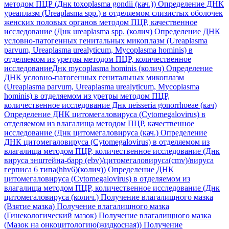
методом ПЦР (Днк toxoplasma gondii (кач.))
Определение ДНК
уреаплазм (Ureaplasma spp.) в отделяемом слизистых оболочек
женских половых органов методом ПЦР, качественное
исследование (Днк ureaplasma spp. (колич)
Определение ДНК
условно-патогенных генитальных микоплазм (Ureaplasma
parvum, Ureaplasma urealyticum, Mycoplasma hominis) в
отделяемом из уретры методом ПЦР, количественное
исследованиеДнк mycoplasma hominis (колич)
Определение
ДНК условно-патогенных генитальных микоплазм
(Ureaplasma parvum, Ureaplasma urealyticum, Mycoplasma
hominis) в отделяемом из уретры методом ПЦР,
количественное исследование Днк neisseria gonorrhoeae (кач)
Определение ДНК цитомегаловируса (Cytomegalovirus) в
отделяемом из влагалища методом ПЦР, качественное
исследование (Днк цитомегаловируса (кач.)
Определение
ДНК цитомегаловируса (Cytomegalovirus) в отделяемом из
влагалища методом ПЦР, количественное исследование (Днк
вируса энштейна-барр (ebv)/цитомегаловируса(cmv)/вируса
герписа 6 типа(hhv6)(колич))
Определение ДНК
цитомегаловируса (Cytomegalovirus) в отделяемом из
влагалища методом ПЦР, количественное исследование (Днк
цитомегаловируса (колич.)
Получение влагалищного мазка
(Взятие мазка)
Получение влагалищного мазка
(Гинекологический мазок)
Получение влагалищного мазка
(Мазок на онкоцитологию(жидкосная))
Получение