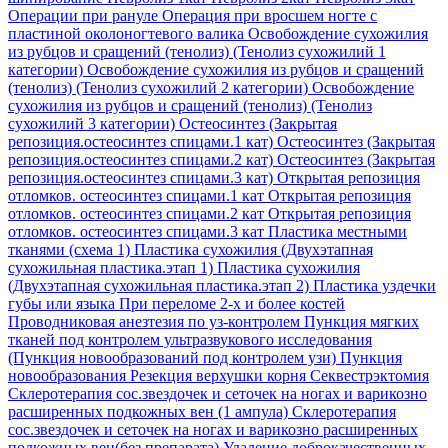
Операции при рануле
Операция при вросшем ногте с
пластиной околоногтевого валика
Освобождение сухожилия
из рубцов и сращений (тенолиз) (Тенолиз сухожилий 1
категории)
Освобождение сухожилия из рубцов и сращений
(тенолиз) (Тенолиз сухожилий 2 категории)
Освобождение
сухожилия из рубцов и сращений (тенолиз) (Тенолиз
сухожилий 3 категории)
Остеосинтез (Закрытая
репозиция.остеосинтез спицами.1 кат)
Остеосинтез (Закрытая
репозиция.остеосинтез спицами.2 кат)
Остеосинтез (Закрытая
репозиция.остеосинтез спицами.3 кат)
Открытая репозиция
отломков. остеосинтез спицами.1 кат
Открытая репозиция
отломков. остеосинтез спицами.2 кат
Открытая репозиция
отломков. остеосинтез спицами.3 кат
Пластика местными
тканями (схема 1)
Пластика сухожилия (Двухэтапная
сухожильная пластика.этап 1)
Пластика сухожилия
(Двухэтапная сухожильная пластика.этап 2)
Пластика уздечки
губы или языка
При переломе 2-х и более костей
Проводниковая анезтезия по уз-контролем
Пункция мягких
тканей под контролем ультразвукового исследования
(Пункция новообразований под контролем узи)
Пункция
новообразования
Резекция верхушки корня
Секвестрэктомия
Склеротерапия сос.звездочек и сеточек на ногах и варикозно
расширенных подкожных вен (1 ампула)
Склеротерапия
сос.звездочек и сеточек на ногах и варикозно расширенных
подкожных вен(без препарата)
Удаление доброкачественных