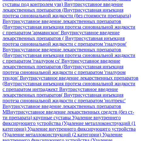
суставы под контролем узи)
Внутрисуставное введение
лекарственных препаратов (Внутрисуставная инъекция
протеза синовиальной жидкости (без стоимости препарата)
Внутрисуставное введение лекарственных препаратов
(Внутрисуставная инъекция протеза синовиальной жидкости
с препаратом 'армавискон'
Внутрисуставное введение
лекарственных препаратов ( Внутрисуставная инъекция
протеза синовиальной жидкости с препаратом 'гиалуром'
Внутрисуставное введение лекарственных препаратов
(Внутрисуставная инъекция протеза синовиальной жидкости
с препаратом 'гиалуром cs'
Внутрисуставное введение
лекарственных препаратов (Внутрисуставная инъекция
протеза синовиальной жидкости с препаратом 'гиалуром
тендон'
Внутрисуставное введение лекарственных препаратов
(Внутрисуставная инъекция протеза синовиальной жидкости
с препаратом интраджект
Внутрисуставное введение
лекарственных препаратов( Внутрисуставная инъекция
протеза синовиальной жидкости с препаратом 'нолтрекс'
Внутрисуставное введение лекарственных препаратов
МВнутрисуставное введение лекарственных средств (без ст-
ти препарата) крупные суставы
Удаление внутреннего
фиксирующего устройства (Удаление металлоконструкций (1
категории)
Удаление внутреннего фиксирующего устройства
(Удаление металлоконструкций (2 категории)
Удаление
внутреннего фиксирующего устройства (Удаление