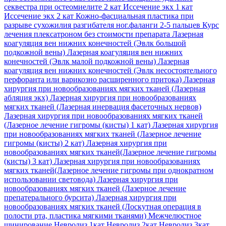
секвестра при остеомиелите 2 кат
Иссечение экх 1 кат
Иссечение экх 2 кат
Кожно-фасциальная пластика при
разрыве сухожилия разгибателя ног.фаланги 2-5 пальцев
Курс
лечения плексатроном без стоимости препарата
Лазерная
коагуляция вен нижних конечностей (Эвлк большой
подкожной вены)
Лазерная коагуляция вен нижних
конечностей (Эвлк малой подкожной вены)
Лазерная
коагуляция вен нижних конечностей (Эвлк несостоятельного
перфоранта или варикозно расширенного притока)
Лазерная
хирургия при новообразованиях мягких тканей (Лазерная
абляция экх)
Лазерная хирургия при новообразованиях
мягких тканей (Лазерная инервация фасеточных нервов)
Лазерная хирургия при новообразованиях мягких тканей
(Лазерное лечение гигромы (кисты) 1 кат)
Лазерная хирургия
при новообразованиях мягких тканей (Лазерное лечение
гигромы (кисты) 2 кат)
Лазерная хирургия при
новообразованиях мягких тканей(Лазерное лечение гигромы
(кисты) 3 кат)
Лазерная хирургия при новообразованиях
мягких тканей(Лазерное лечение гигромы при однократном
использовании световода)
Лазерная хирургия при
новообразованиях мягких тканей (Лазерное лечение
препатерального бурсита)
Лазерная хирургия при
новообразованиях мягких тканей (Лоскутная операция в
полости рта, пластика мягкими тканями)
Межчелюстное
шинирование
Невролиз 1кат
Невролиз 2кат
Невролиз 3кат