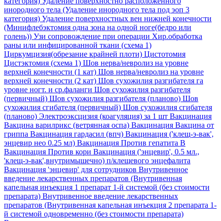
категория)
Удаление поверхностно расположенного
инородного тела (Удаление инородного тела под эоп 3
категория)
Удаление поверхностных вен нижней конечности
(Минифлебэктомия одна зона на одной ноге(бедро или
голень))
Узи сопровождение при операции
Хир.обработка
раны или инфицированной ткани (схема 1)
Циркумцизия(обрезание крайней плоти)
Цистотомия
Цистэктомия (схема 1)
Шов нерва/невролиз на уровне
верхней конечности (1 кат)
Шов нерва/невролиз на уровне
верхней конечности (2 кат)
Шов сухожилия разгибателя га
уровне ногт. и ср.фаланги
Шов сухожилия разгибателя
(первичный)
Шов сухожилия разгибателя (планово)
Шов
сухожилия сгибателя (первичный)
Шов сухожилия сгибателя
(планово)
Электроэксцизия (коагуляция) за 1 шт
Вакцинация
Вакцина варилрикс (ветрянная оспа)
Вакцинация Вакцина от
гриппа
Вакцинация гардасил (впч)
Вакцинация ('клещ-э-вак',
энцевир нео 0.25 мл)
Вакцинация Против гепатита В
Вакцинация Против кори
Вакцинация ('энцевир', 0.5 мл.,
'клещ-э-вак',внутримышечно) п/клещевого энцефалита
Вакцинация 'энцевир' для сотрудников
Внутривенное
введение лекарственных препаратов (Внутривенная
капельная инъекция 1 препарат 1-й системой (без стоимости
препарата)
Внутривенное введение лекарственных
препаратов (Внутривенная капельная инъекция 2 препарата 1-
й системой одновременно (без стоимости препарата)