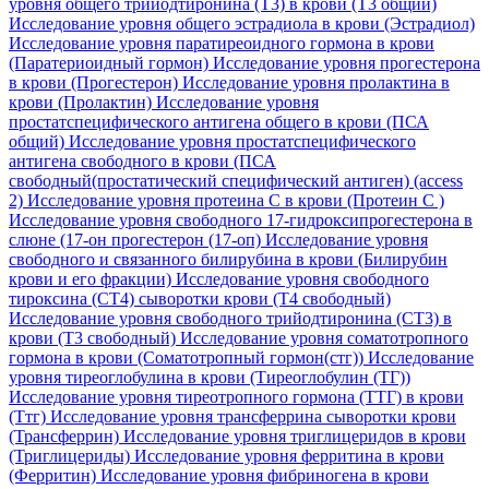
уровня общего трийодтиронина (Т3) в крови (Т3 общий)
Исследование уровня общего эстрадиола в крови (Эстрадиол)
Исследование уровня паратиреоидного гормона в крови
(Паратериоидный гормон)
Исследование уровня прогестерона
в крови (Прогестерон)
Исследование уровня пролактина в
крови (Пролактин)
Исследование уровня
простатспецифического антигена общего в крови (ПСА
общий)
Исследование уровня простатспецифического
антигена свободного в крови (ПСА
свободный(простатический специфический антиген) (access
2)
Исследование уровня протеина C в крови (Протеин С )
Исследование уровня свободного 17-гидроксипрогестерона в
слюне (17-он прогестерон (17-оп)
Исследование уровня
свободного и связанного билирубина в крови (Билирубин
крови и его фракции)
Исследование уровня свободного
тироксина (СТ4) сыворотки крови (Т4 свободный)
Исследование уровня свободного трийодтиронина (СТ3) в
крови (Т3 свободный)
Исследование уровня соматотропного
гормона в крови (Соматотропный гормон(стг))
Исследование
уровня тиреоглобулина в крови (Тиреоглобулин (ТГ))
Исследование уровня тиреотропного гормона (ТТГ) в крови
(Ттг)
Исследование уровня трансферрина сыворотки крови
(Трансферрин)
Исследование уровня триглицеридов в крови
(Триглицериды)
Исследование уровня ферритина в крови
(Ферритин)
Исследование уровня фибриногена в крови