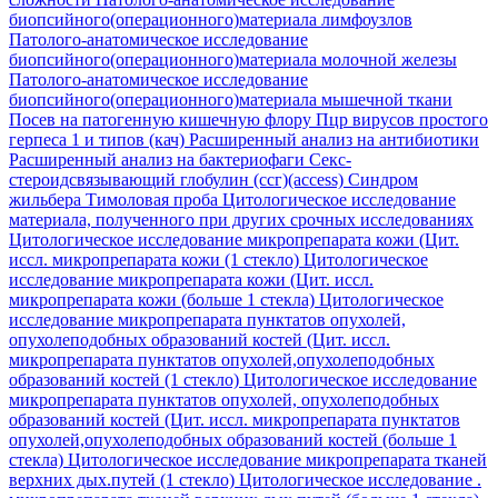
биопсийного(операционного)материала лимфоузлов
Патолого-анатомическое исследование
биопсийного(операционного)материала молочной железы
Патолого-анатомическое исследование
биопсийного(операционного)материала мышечной ткани
Посев на патогенную кишечную флору
Пцр вирусов простого
герпеса 1 и типов (кач)
Расширенный анализ на антибиотики
Расширенный анализ на бактериофаги
Секс-
стероидсвязывающий глобулин (ссг)(access)
Синдром
жильбера
Тимоловая проба
Цитологическое исследование
материала, полученного при других срочных исследованиях
Цитологическое исследование микропрепарата кожи (Цит.
иссл. микропрепарата кожи (1 стекло)
Цитологическое
исследование микропрепарата кожи (Цит. иссл.
микропрепарата кожи (больше 1 стекла)
Цитологическое
исследование микропрепарата пунктатов опухолей,
опухолеподобных образований костей (Цит. иссл.
микропрепарата пунктатов опухолей,опухолеподобных
образований костей (1 стекло)
Цитологическое исследование
микропрепарата пунктатов опухолей, опухолеподобных
образований костей (Цит. иссл. микропрепарата пунктатов
опухолей,опухолеподобных образований костей (больше 1
стекла)
Цитологическое исследование микропрепарата тканей
верхних дых.путей (1 стекло)
Цитологическое исследование .