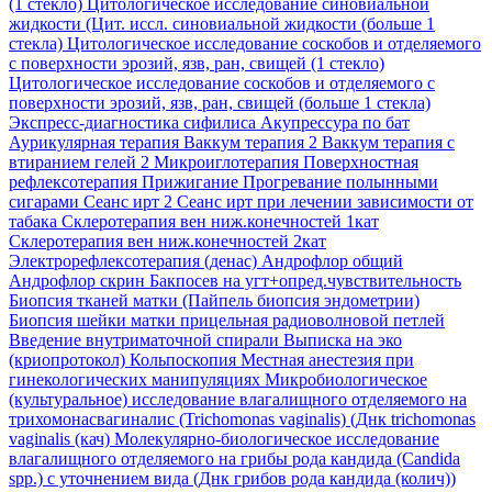
(1 стекло)
Цитологическое исследование синовиальной
жидкости (Цит. иссл. синовиальной жидкости (больше 1
стекла)
Цитологическое исследование соскобов и отделяемого
с поверхности эрозий, язв, ран, свищей (1 стекло)
Цитологическое исследование соскобов и отделяемого с
поверхности эрозий, язв, ран, свищей (больше 1 стекла)
Экспресс-диагностика сифилиса
Акупрессура по бат
Аурикулярная терапия
Ваккум терапия 2
Ваккум терапия с
втиранием гелей 2
Микроиглотерапия
Поверхностная
рефлексотерапия
Прижигание
Прогревание полынными
сигарами
Сеанс ирт 2
Сеанс ирт при лечении зависимости от
табака
Склеротерапия вен ниж.конечностей 1кат
Склеротерапия вен ниж.конечностей 2кат
Электрорефлексотерапия (денас)
Андрофлор общий
Андрофлор скрин
Бакпосев на угт+опред.чувствительность
Биопсия тканей матки (Пайпель биопсия эндометрии)
Биопсия шейки матки прицельная радиоволновой петлей
Введение внутриматочной спирали
Выписка на эко
(криопротокол)
Кольпоскопия
Местная анестезия при
гинекологических манипуляциях
Микробиологическое
(культуральное) исследование влагалищного отделяемого на
трихомонасвагиналис (Trichomonas vaginalis) (Днк trichomonas
vaginalis (кач)
Молекулярно-биологическое исследование
влагалищного отделяемого на грибы рода кандида (Candida
spp.) с уточнением вида (Днк грибов рода кандида (колич))