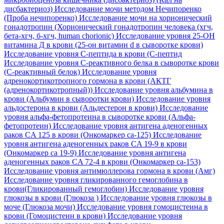
дисбактериоз)
Исследование мочи методом Нечипоренко
(Проба нечипоренко)
Исследование мочи на хорионический
гонадотропин (Хорионический гонадотропин человека (хгч,
бета-хгч, б-хгч, human chorionic)
Исследование уровня 25-OH
витамина Д в крови (25-он витамин d в сыворотке крови)
Исследование уровня C-пептида в крови (С-пептид
Исследование уровня C-реактивного белка в сыворотке крови
(С-реактивный белок)
Исследование уровня
адренокортикотропного гормона в крови (АКТГ
(адренокортикотропный))
Исследование уровня альбумина в
крови (Альбумин в сыворотки крови)
Исследование уровня
альдостерона в крови (Альдестерон в крови)
Исследование
уровня альфа-фетопротеина в сыворотке крови (Альфа-
фетопротеин)
Исследование уровня антигена аденогенных
раков CA 125 в крови (Онкомаркер са-125)
Исследование
уровня антигена аденогенных раков CA 19-9 в крови
(Онкомаркер са 19-9)
Исследование уровня антигена
аденогенных раков CA 72-4 в крови (Онкомаркер са-153)
Исследование уровня антимюллерова гормона в крови (Амг)
Исследование уровня гликированного гемоглобина в
крови(Гликированный гемоглобин)
Исследование уровня
глюкозы в крови (Глюкоза )
Исследование уровня глюкозы в
моче (Глюкоза мочи)
Исследование уровня гомоцистеина в
крови (Гомоцистеин в крови)
Исследование уровня