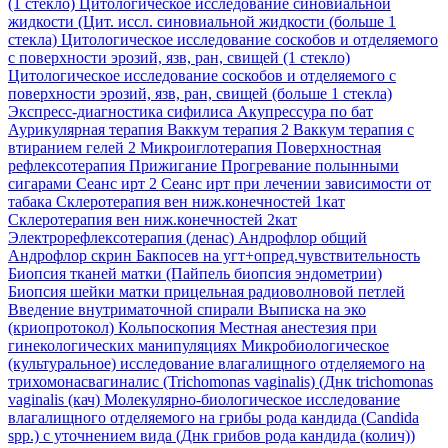
(1 стекло)
Цитологическое исследование синовиальной
жидкости (Цит. иссл. синовиальной жидкости (больше 1
стекла)
Цитологическое исследование соскобов и отделяемого
с поверхности эрозий, язв, ран, свищей (1 стекло)
Цитологическое исследование соскобов и отделяемого с
поверхности эрозий, язв, ран, свищей (больше 1 стекла)
Экспресс-диагностика сифилиса
Акупрессура по бат
Аурикулярная терапия
Ваккум терапия 2
Ваккум терапия с
втиранием гелей 2
Микроиглотерапия
Поверхностная
рефлексотерапия
Прижигание
Прогревание полынными
сигарами
Сеанс ирт 2
Сеанс ирт при лечении зависимости от
табака
Склеротерапия вен ниж.конечностей 1кат
Склеротерапия вен ниж.конечностей 2кат
Электрорефлексотерапия (денас)
Андрофлор общий
Андрофлор скрин
Бакпосев на угт+опред.чувствительность
Биопсия тканей матки (Пайпель биопсия эндометрии)
Биопсия шейки матки прицельная радиоволновой петлей
Введение внутриматочной спирали
Выписка на эко
(криопротокол)
Кольпоскопия
Местная анестезия при
гинекологических манипуляциях
Микробиологическое
(культуральное) исследование влагалищного отделяемого на
трихомонасвагиналис (Trichomonas vaginalis) (Днк trichomonas
vaginalis (кач)
Молекулярно-биологическое исследование
влагалищного отделяемого на грибы рода кандида (Candida
spp.) с уточнением вида (Днк грибов рода кандида (колич))