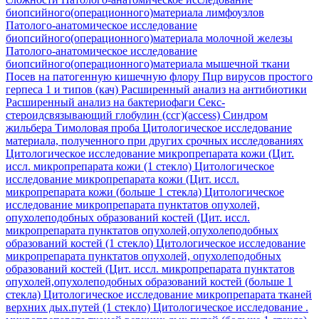
биопсийного(операционного)материала лимфоузлов
Патолого-анатомическое исследование
биопсийного(операционного)материала молочной железы
Патолого-анатомическое исследование
биопсийного(операционного)материала мышечной ткани
Посев на патогенную кишечную флору
Пцр вирусов простого
герпеса 1 и типов (кач)
Расширенный анализ на антибиотики
Расширенный анализ на бактериофаги
Секс-
стероидсвязывающий глобулин (ссг)(access)
Синдром
жильбера
Тимоловая проба
Цитологическое исследование
материала, полученного при других срочных исследованиях
Цитологическое исследование микропрепарата кожи (Цит.
иссл. микропрепарата кожи (1 стекло)
Цитологическое
исследование микропрепарата кожи (Цит. иссл.
микропрепарата кожи (больше 1 стекла)
Цитологическое
исследование микропрепарата пунктатов опухолей,
опухолеподобных образований костей (Цит. иссл.
микропрепарата пунктатов опухолей,опухолеподобных
образований костей (1 стекло)
Цитологическое исследование
микропрепарата пунктатов опухолей, опухолеподобных
образований костей (Цит. иссл. микропрепарата пунктатов
опухолей,опухолеподобных образований костей (больше 1
стекла)
Цитологическое исследование микропрепарата тканей
верхних дых.путей (1 стекло)
Цитологическое исследование .