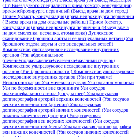
(1ч)
Выезд узкого специалиста
Прием (осмотр, консультация)
врача-нейрохирурга первичный (Выезд врача на дом город)
Прием (осмотр, консультация) врача-нейрохирурга первичный
( Выезд врача на дом отдельные районы)
Прием (осмотр,
консультация) врача-нейрохирурга первичный (Выезд врача
на дом смоленка, песчанка, атомановка)
Дуплексное
сканирование брюшной аорты и ее висцеральных ветвей (Узи
брюшного отдела аорты и его висцеральных ветвей)
Комплексное ультразвуковое исследование внутренних
органов (Узи абдоминальное
(печень+поджел.железа+селезенка+желчный пузырь)
Комплексное ультразвуковое исследование внутренних
органов (Узи брюшной полости )
Комплексное ультразвуковое
исследование внутренних органов (Узи при травме)
Нейросонография
Узи мочевого пузыря
Узи органов мошонки
Узи по беременности вне скрининга
Узи сосудов
брахиоцефального ствола (сосуды шеи)
Ультразвуковая
допплерография артерий верхних конечностей (Узи сосудов
верхних конечностей (артерии)
Ультразвуковая
допплерография артерий нижних конечностей (Узи сосудов
нижних конечностей (артерии)
Ультразвуковая
допплерография вен верхних конечностей (Узи сосудов
верхних конечностей (вены)
Ультразвуковая допплерография
вен нижних конечностей (Узи сосудов нижних конечностей