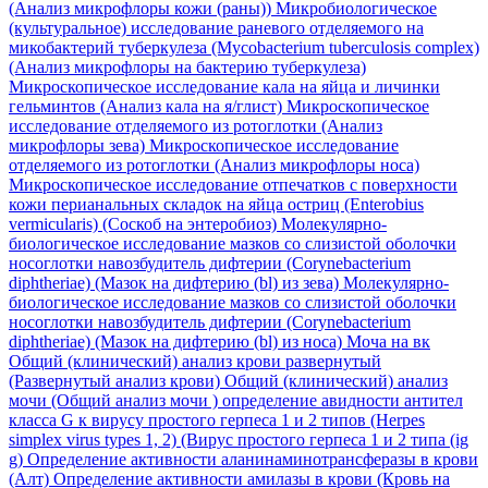
(Анализ микрофлоры кожи (раны))
Микробиологическое
(культуральное) исследование раневого отделяемого на
микобактерий туберкулеза (Mycobacterium tuberculosis complex)
(Анализ микрофлоры на бактерию туберкулеза)
Микроскопическое исследование кала на яйца и личинки
гельминтов (Анализ кала на я/глист)
Микроскопическое
исследование отделяемого из ротоглотки (Анализ
микрофлоры зева)
Микроскопическое исследование
отделяемого из ротоглотки (Анализ микрофлоры носа)
Микроскопическое исследование отпечатков с поверхности
кожи перианальных складок на яйца остриц (Enterobius
vermicularis) (Соскоб на энтеробиоз)
Молекулярно-
биологическое исследование мазков со слизистой оболочки
носоглотки навозбудитель дифтерии (Corynebacterium
diphtheriae) (Мазок на дифтерию (bl) из зева)
Молекулярно-
биологическое исследование мазков со слизистой оболочки
носоглотки навозбудитель дифтерии (Corynebacterium
diphtheriae) (Мазок на дифтерию (bl) из носа)
Моча на вк
Общий (клинический) анализ крови развернутый
(Развернутый анализ крови)
Общий (клинический) анализ
мочи (Общий анализ мочи )
определение авидности антител
класса G к вирусу простого герпеса 1 и 2 типов (Herpes
simplex virus types 1, 2) (Вирус простого герпеса 1 и 2 типа (ig
g)
Определение активности аланинаминотрансферазы в крови
(Алт)
Определение активности амилазы в крови (Кровь на