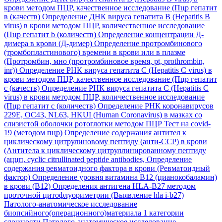
крови методом ПЦР, качественное исследование (Пцр гепатит
в (качеств)
Определение ДНК вируса гепатита B (Hepatitis B
virus) в крови методом ПЦР, количественное исследование
(Пцр гепатит b (количеств)
Определение концентрации Д-
димера в крови (Д-димер)
Определение протромбинового
(тромбопластинового) времени в крови или в плазме
(Протромбин, мно (протромбиновое время, pt, prothrombin,
inr))
Определение РНК вируса гепатита C (Hepatitis C virus) в
крови методом ПЦР, качественное исследование (Пцр гепатит
с (качеств)
Определение РНК вируса гепатита C (Hepatitis C
virus) в крови методом ПЦР, количественное исследование
(Пцр гепатит с (количеств)
Определение РНК коронавирусов
229E, OC43, NL63, HKUI (Human Coronavirus) в мазках со
слизистой оболочки ротоглотки методом ПЦР Тест на covid-
19 (методом пцр)
Определение содержания антител к
циклическому цитрулиновому пептиду (анти-ССР) в крови
(Антитела к циклическому цитруллинированному пептиду
(аццп, cyclic citrullinated peptide antibodies,
Определение
содержания ревматоидного фактора в крови (Ревматоидный
фактор)
Определение уровня витамина В12 (цианокобаламин)
в крови (В12)
Определения антигена HLA-B27 методом
проточной цитофлуориметрии (Выявление hla i-b27)
Патолого-анатомическое исследование
биопсийного(операционного)материала 1 категории
сложности
Патолого-анатомическое исследование