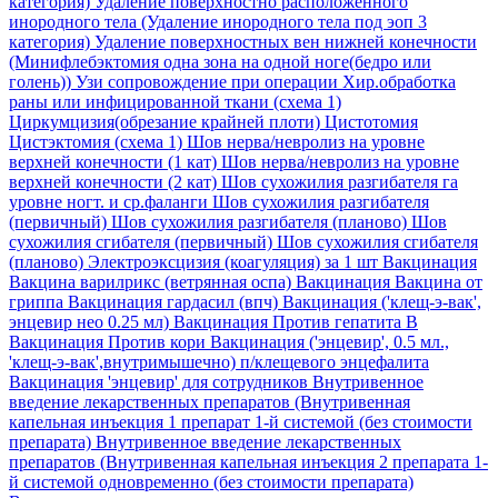
категория)
Удаление поверхностно расположенного
инородного тела (Удаление инородного тела под эоп 3
категория)
Удаление поверхностных вен нижней конечности
(Минифлебэктомия одна зона на одной ноге(бедро или
голень))
Узи сопровождение при операции
Хир.обработка
раны или инфицированной ткани (схема 1)
Циркумцизия(обрезание крайней плоти)
Цистотомия
Цистэктомия (схема 1)
Шов нерва/невролиз на уровне
верхней конечности (1 кат)
Шов нерва/невролиз на уровне
верхней конечности (2 кат)
Шов сухожилия разгибателя га
уровне ногт. и ср.фаланги
Шов сухожилия разгибателя
(первичный)
Шов сухожилия разгибателя (планово)
Шов
сухожилия сгибателя (первичный)
Шов сухожилия сгибателя
(планово)
Электроэксцизия (коагуляция) за 1 шт
Вакцинация
Вакцина варилрикс (ветрянная оспа)
Вакцинация Вакцина от
гриппа
Вакцинация гардасил (впч)
Вакцинация ('клещ-э-вак',
энцевир нео 0.25 мл)
Вакцинация Против гепатита В
Вакцинация Против кори
Вакцинация ('энцевир', 0.5 мл.,
'клещ-э-вак',внутримышечно) п/клещевого энцефалита
Вакцинация 'энцевир' для сотрудников
Внутривенное
введение лекарственных препаратов (Внутривенная
капельная инъекция 1 препарат 1-й системой (без стоимости
препарата)
Внутривенное введение лекарственных
препаратов (Внутривенная капельная инъекция 2 препарата 1-
й системой одновременно (без стоимости препарата)