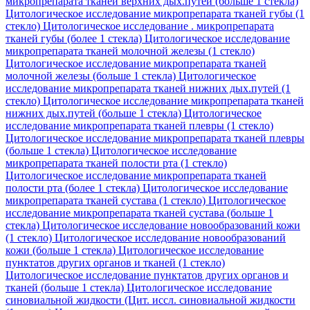
микропрепарата тканей верхних дых.путей (больше 1 стекла)
Цитологическое исследование микропрепарата тканей губы (1
стекло)
Цитологическое исследование . микропрепарата
тканей губы (более 1 стекла)
Цитологическое исследование
микропрепарата тканей молочной железы (1 стекло)
Цитологическое исследование микропрепарата тканей
молочной железы (больше 1 стекла)
Цитологическое
исследование микропрепарата тканей нижних дых.путей (1
стекло)
Цитологическое исследование микропрепарата тканей
нижних дых.путей (больше 1 стекла)
Цитологическое
исследование микропрепарата тканей плевры (1 стекло)
Цитологическое исследование микропрепарата тканей плевры
(больше 1 стекла)
Цитологическое исследование
микропрепарата тканей полости рта (1 стекло)
Цитологическое исследование микропрепарата тканей
полости рта (более 1 стекла)
Цитологическое исследование
микропрепарата тканей сустава (1 стекло)
Цитологическое
исследование микропрепарата тканей сустава (больше 1
стекла)
Цитологическое исследование новообразований кожи
(1 стекло)
Цитологическое исследование новообразований
кожи (больше 1 стекла)
Цитологическое исследование
пунктатов других органов и тканей (1 стекло)
Цитологическое исследование пунктатов других органов и
тканей (больше 1 стекла)
Цитологическое исследование
синовиальной жидкости (Цит. иссл. синовиальной жидкости