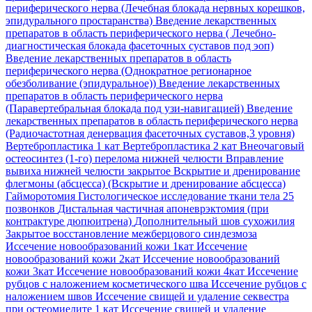
периферического нерва (Лечебная блокада нервных корешков,
эпидурального простаранства)
Введение лекарственных
препаратов в область периферического нерва ( Лечебно-
диагностическая блокада фасеточных суставов под эоп)
Введение лекарственных препаратов в область
периферического нерва (Однократное регионарное
обезболивание (эпидуральное))
Введение лекарственных
препаратов в область периферического нерва
(Паравертебральная блокада под узи-навигацией)
Введение
лекарственных препаратов в область периферического нерва
(Радиочастотная денервация фасеточных суставов,3 уровня)
Вертебропластика 1 кат
Вертебропластика 2 кат
Внеочаговый
остеосинтез (1-го) перелома нижней челюсти
Вправление
вывиха нижней челюсти закрытое
Вскрытие и дренирование
флегмоны (абсцесса) (Вскрытие и дренирование абсцесса)
Гайморотомия
Гистологическое исследование ткани тела 25
позвонков
Дистальная частичная апоневрэктомия (при
контрактуре дюпюитрена)
Дополнительный шов сухожилия
Закрытое восстановление межберцового синдезмоза
Иссечение новообразований кожи 1кат
Иссечение
новообразований кожи 2кат
Иссечение новообразований
кожи 3кат
Иссечение новообразований кожи 4кат
Иссечение
рубцов с наложением косметического шва
Иссечение рубцов с
наложением швов
Иссечение свищей и удаление секвестра
при остеомиелите 1 кат
Иссечение свищей и удаление