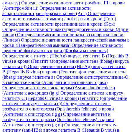
амилазу)
Определение активности антитромбина III в крови
(Антитромбин iii)
Определение активности
аспартатаминотрансферазы в крови (Аст)
Определение
активности гамма-глютамилтрансферазы в крови (Ггтп)
Определение активности креатинкиназы в крови (Кфк)
Определение активности лактатдегидрогеназы в крови (Лдг в
крови)
Определение активности липазы в сыворотке крови
(Липаза)
Определение активности панкреатической амилазы в
крови (Панкреатическая амилаза)
Определение активности
щелочной фосфатазы в крови (Фосфатаза щелочная)
Определение антигена (HbeAg) вируса гепатита B (Hepatitis B
virus) в крови (Гепатит в(определение антигена (hbeag) вируса
гепатита в))
Определение антигена (HbsAg) вируса гепатита
B (Hepatitis B virus) в крови (Гепатит в(определение антигена
(hbsag) вируса гепатита в)
Определение антистрептолизина-О
в сыворотке крови (Асло, антистрептолизин–о, aso)
Определение антител к аскаридам (Ascaris lumbricoides)
(Антитела к аскаридоз (ig g)
Определение антител к вирусу
гепатиту C (Hepatitis C virus) в крови (Гепатит с (определение
антител к вирусу гепатита с))
Определение антител к
возбудителю описторхоза (Opisthorchis felineus) в крови
(Антитела к описторхоз (ig g)
Определение антител к
возбудителю описторхоза (Opisthorchis felineus) в крови
(Антитела к описторхоз (ig m)
Определение антител к е-
антигену (anti-HBe) вируса гепатита B (Hepatitis B virus) в