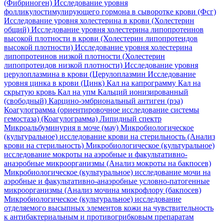
(Фибриноген)
Исследование уровня
фолликулостимулирующего гормона в сыворотке крови (Фсг)
Исследование уровня холестерина в крови (Холестерин
общий)
Исследование уровня холестерина липопротеинов
высокой плотности в крови (Холестерин липопротеидов
высокой плотности)
Исследование уровня холестерина
липопротеинов низкой плотности (Холестерин
липопротеидов низкой плотности)
Исследование уровня
церулоплазмина в крови (Церулоплазмин
Исследование
уровня цинка в крови (Цинк)
Кал на капрограмму
Кал на
скрытую кровь
Кал на упм
Кальций ионизированный
(свободный)
Карцино-эмбриональный антиген (рэа)
Коагулограмма (ориентировочное исследование системы
гемостаза) (Коагулограмма)
Липидный спектр
Микроальбуминурия в моче (мау)
Микробиологическое
(культуральное) исследование крови на стерильность (Анализ
крови на стерильность)
Микробиологическое (культуральное)
исследование мокроты на аэробные и факультативно-
анаэробные микроорганизмы (Анализ мокроты на бакпосев)
Микробиологическое (культуральное) исследование мочи на
аэробные и факультативно-анаэробные условно-патогенные
микроорганизмы (Анализ мочина микрофлору (бакпосев)
Микробиологическое (культуральное) исследование
отделяемого высыпных элементов кожи на чувствительность
к антибактериальным и противогрибковым препаратам