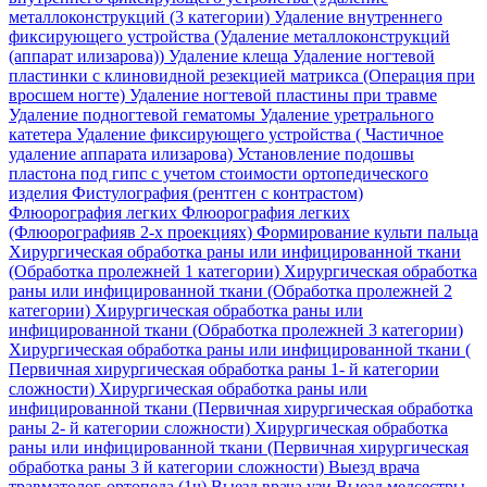
металлоконструкций (3 категории)
Удаление внутреннего
фиксирующего устройства (Удаление металлоконструкций
(аппарат илизарова))
Удаление клеща
Удаление ногтевой
пластинки с клиновидной резекцией матрикса (Операция при
вросшем ногте)
Удаление ногтевой пластины при травме
Удаление подногтевой гематомы
Удаление уретрального
катетера
Удаление фиксирующего устройства ( Частичное
удаление аппарата илизарова)
Установление подошвы
пластона под гипс с учетом стоимости ортопедического
изделия
Фистулография (рентген с контрастом)
Флюорография легких
Флюорография легких
(Флюорографияв 2-х проекциях)
Формирование культи пальца
Хирургическая обработка раны или инфицированной ткани
(Обработка пролежней 1 категории)
Хирургическая обработка
раны или инфицированной ткани (Обработка пролежней 2
категории)
Хирургическая обработка раны или
инфицированной ткани (Обработка пролежней 3 категории)
Хирургическая обработка раны или инфицированной ткани (
Первичная хирургическая обработка раны 1- й категории
сложности)
Хирургическая обработка раны или
инфицированной ткани (Первичная хирургическая обработка
раны 2- й категории сложности)
Хирургическая обработка
раны или инфицированной ткани (Первичная хирургическая
обработка раны 3 й категории сложности)
Выезд врача
травматолог-ортопеда (1ч)
Выезд врача узи
Выезд медсестры