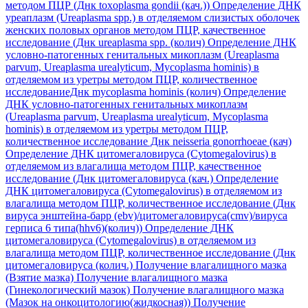
методом ПЦР (Днк toxoplasma gondii (кач.))
Определение ДНК
уреаплазм (Ureaplasma spp.) в отделяемом слизистых оболочек
женских половых органов методом ПЦР, качественное
исследование (Днк ureaplasma spp. (колич)
Определение ДНК
условно-патогенных генитальных микоплазм (Ureaplasma
parvum, Ureaplasma urealyticum, Mycoplasma hominis) в
отделяемом из уретры методом ПЦР, количественное
исследованиеДнк mycoplasma hominis (колич)
Определение
ДНК условно-патогенных генитальных микоплазм
(Ureaplasma parvum, Ureaplasma urealyticum, Mycoplasma
hominis) в отделяемом из уретры методом ПЦР,
количественное исследование Днк neisseria gonorrhoeae (кач)
Определение ДНК цитомегаловируса (Cytomegalovirus) в
отделяемом из влагалища методом ПЦР, качественное
исследование (Днк цитомегаловируса (кач.)
Определение
ДНК цитомегаловируса (Cytomegalovirus) в отделяемом из
влагалища методом ПЦР, количественное исследование (Днк
вируса энштейна-барр (ebv)/цитомегаловируса(cmv)/вируса
герписа 6 типа(hhv6)(колич))
Определение ДНК
цитомегаловируса (Cytomegalovirus) в отделяемом из
влагалища методом ПЦР, количественное исследование (Днк
цитомегаловируса (колич.)
Получение влагалищного мазка
(Взятие мазка)
Получение влагалищного мазка
(Гинекологический мазок)
Получение влагалищного мазка
(Мазок на онкоцитологию(жидкосная))
Получение