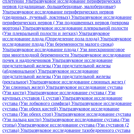
сплетений
Ультразвуковое исследование периферических
нервов (седалищные, большеберцовые, малоберцовые)
Ультразвуковое исследование периферических нервов
(срединных, лучевый, локтевых)
Ультразвуковое исследование
периферических нервов ( Узи подошвенных нервов (неврома
мортона)
Ультразвуковое исследование плевральной полости
(Узи плевральной полости и легких)
Ультразвуковое
исследование плода (Определение пола плода)
Ультразвуковое
исследование плода (Узи беременности малого срока)
Ультразвуковое исследование плода ( Узи внескрининговое
при многплодной беременности
Ультразвуковое исследование
почек и надпочечников
Ультразвуковое исследование
предстательной железы (Узи предстательной железы
(абдоминальное)
Ультразвуковое исследование
предстательной железы (Узи предстательной железы
(ректальное)
Ультразвуковое исследование слюнных желез (
Узи слюнных желез)
Ультразвуковое исследование сустава
(Узи кисти)
Ультразвуковое исследование сустава ( Узи
крупных суставов (1 сустав)
Ультразвуковое исследование
сустава (Узи лобкового симфиза)
Ультразвуковое исследование
сустава (Узи обеих кистей)
Ультразвуковое исследование
сустава (Узи обеих стоп)
Ультразвуковое исследование сустава
(Узи пальца кисти)
Ультразвуковое исследование сустава (Узи
стопы)
Ультразвуковое исследование сустава (Узи суставов (2
сустава)
Ультразвуковое исследование тазобедренного сустава