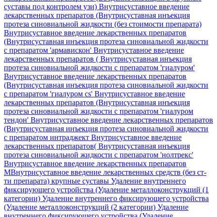
суставы под контролем узи)
Внутрисуставное введение
лекарственных препаратов (Внутрисуставная инъекция
протеза синовиальной жидкости (без стоимости препарата)
Внутрисуставное введение лекарственных препаратов
(Внутрисуставная инъекция протеза синовиальной жидкости
с препаратом 'армавискон'
Внутрисуставное введение
лекарственных препаратов ( Внутрисуставная инъекция
протеза синовиальной жидкости с препаратом 'гиалуром'
Внутрисуставное введение лекарственных препаратов
(Внутрисуставная инъекция протеза синовиальной жидкости
с препаратом 'гиалуром cs'
Внутрисуставное введение
лекарственных препаратов (Внутрисуставная инъекция
протеза синовиальной жидкости с препаратом 'гиалуром
тендон'
Внутрисуставное введение лекарственных препаратов
(Внутрисуставная инъекция протеза синовиальной жидкости
с препаратом интраджект
Внутрисуставное введение
лекарственных препаратов( Внутрисуставная инъекция
протеза синовиальной жидкости с препаратом 'нолтрекс'
Внутрисуставное введение лекарственных препаратов
МВнутрисуставное введение лекарственных средств (без ст-
ти препарата) крупные суставы
Удаление внутреннего
фиксирующего устройства (Удаление металлоконструкций (1
категории)
Удаление внутреннего фиксирующего устройства
(Удаление металлоконструкций (2 категории)
Удаление
внутреннего фиксирующего устройства (Удаление