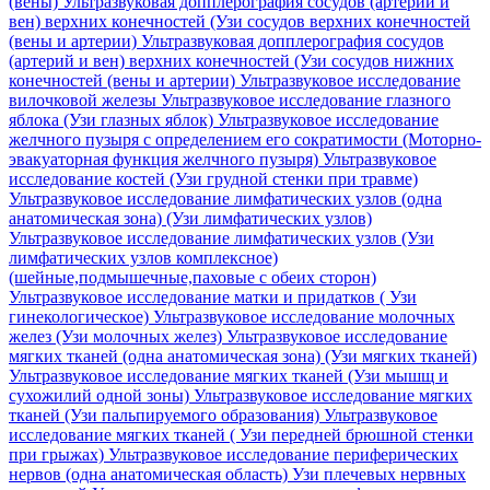
(вены)
Ультразвуковая допплерография сосудов (артерий и
вен) верхних конечностей (Узи сосудов верхних конечностей
(вены и артерии)
Ультразвуковая допплерография сосудов
(артерий и вен) верхних конечностей (Узи сосудов нижних
конечностей (вены и артерии)
Ультразвуковое исследование
вилочковой железы
Ультразвуковое исследование глазного
яблока (Узи глазных яблок)
Ультразвуковое исследование
желчного пузыря с определением его сократимости (Моторно-
эвакуаторная функция желчного пузыря)
Ультразвуковое
исследование костей (Узи грудной стенки при травме)
Ультразвуковое исследование лимфатических узлов (одна
анатомическая зона) (Узи лимфатических узлов)
Ультразвуковое исследование лимфатических узлов (Узи
лимфатических узлов комплексное)
(шейные,подмышечные,паховые с обеих сторон)
Ультразвуковое исследование матки и придатков ( Узи
гинекологическое)
Ультразвуковое исследование молочных
желез (Узи молочных желез)
Ультразвуковое исследование
мягких тканей (одна анатомическая зона) (Узи мягких тканей)
Ультразвуковое исследование мягких тканей (Узи мышщ и
сухожилий одной зоны)
Ультразвуковое исследование мягких
тканей (Узи пальпируемого образования)
Ультразвуковое
исследование мягких тканей ( Узи передней брюшной стенки
при грыжах)
Ультразвуковое исследование периферических
нервов (одна анатомическая область) Узи плечевых нервных