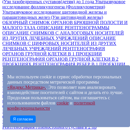
(Узи тазобедренных суставов(детям) до 1 года
Ультразвуковое
исследование фолликулогенеза (Фолликулометрия)
Ультразвуковое исследование щитовидной железы и
паращитовидных желез (Узи щитовидной железы)
ОБЗОРНЫЙ СНИМОК ОРГАНОВ БРЮШНОЙ ПОЛОСТИ И
МАЛОГО ТАЗА
ОПИСАНИЕ РЕНТГЕНОГРАММЫ
ОПИСАНИЕ СНИМКОВ С АНАЛОГОВЫХ НОСИТЕЛЕЙ
ИЗ ДРУГИХ ЛЕЧЕБНЫХ УЧРЕЖДЕНИЙ
ОПИСАНИЕ
СНИМКОВ С ЦИФРОВЫХ НОСИТЕЛЕЙ ИЗ ДРУГИХ
ЛЕЧЕБНЫХ УЧРЕЖДЕНИЙ
РЕНТГЕНОГРАФИЯ
ОРГАНОВ ГРУДНОЙ КЛЕТКИ В 1 ПРОЕКЦИИ
РЕНТГЕНОГРАФИЯ ОРГАНОВ ГРУДНОЙ КЛЕТКИ В 2
ПРОЕКЦИЯХ
РЕНТГЕНОГРАФИЯ РЕБЕР В 1 ПРОЕКЦИИ
РЕНТГЕНОГРАФИЯ РЕБЕР В 2-Х ПРОЕКЦИЯХ
ФЛЮОРОГРАФИЯ
ФЛЮОРОГРАФИЯВ 2-Х ПРОЕКЦИЯХ
Мы используем cookie и сервис обработки персональных
Распечатка снимка на рентгеновской пленке (1 шт)
данных посредством метрической программы
Рентгенография 1-го и 2-го шейного позвонка
«Яндекс.Метрика».
. Это позволяет нам анализировать
Рентгенография верхней конечности (плечев.кость, кости
взаимодействие посетителей с сайтом и делать его лучше.
предплеч., кисть) в 2 проекциях
Рентгенография верхней
Продолжая пользоваться сайтом, вы соглашаетесь с
конечности (Рентгенография верхней конечности
использованием файлов
cookie
и
политикой
(плечев.кость, кости предплеч., кисть) в 1 проекции)
конфиденциальности
.
Рентгенография всего черепа, в одной или более проекциях
(Рентгенография костей черепа в 2-х проекциях)
Я согласен
Рентгенография голеностопного сустава в 1 пр
Рентгенография голеностопного сустава в 2 пр