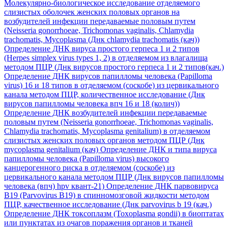
Молекулярно-биологическое исследование отделяемого
слизистых оболочек женских половых органов на
возбудителей инфекции передаваемые половым путем
(Neisseria gonorrhoeae, Trichomonas vaginalis, Chlamydia
trachomatis, Mycoplasma (Днк chlamydia trachomatis (кач))
Определение ДНК вируса простого герпеса 1 и 2 типов
(Herpes simplex virus types 1, 2) в отделяемом из влагалища
методом ПЦР (Днк вирусов простого герпеса 1 и 2 типов(кач.)
Определение ДНК вирусов папилломы человека (Papilloma
virus) 16 и 18 типов в отделяемом (соскобе) из цервикального
канала методом ПЦР, количественное исследование (Днк
вирусов папилломы человека впч 16 и 18 (колич))
Определение ДНК возбудителей инфекции передаваемые
половым путем (Neisseria gonorrhoeae, Trichomonas vaginalis,
Chlamydia trachomatis, Mycoplasma genitalium) в отделяемом
слизистых женских половых органов методом ПЦР (Днк
mycoplasma genitalium (кач)
Определение ДНК и типа вируса
папилломы человека (Papilloma virus) высокого
канцерогенного риска в отделяемом (соскобе) из
цервикального канала методом ПЦР (Днк вирусов папилломы
человека (впч) hpv квант-21)
Определение ДНК парвовируса
B19 (Parvovirus B19) в спинномозговой жидкости методом
ПЦР, качественное исследование (Днк parvovirus b 19 (кач.)
Определение ДНК токсоплазм (Toxoplasma gondii) в биоптатах
или пунктатах из очагов поражения органов и тканей