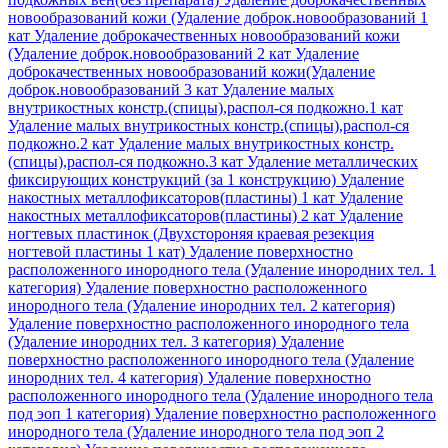
новообразований кожи (Удаление доброк.новообразований 1
кат
Удаление доброкачественных новообразований кожи
(Удаление доброк.новообразований 2 кат
Удаление
доброкачественных новообразований кожи(Удаление
доброк.новообразований 3 кат
Удаление малых
внутрикостных констр.(спицы),распол-ся подкожно.1 кат
Удаление малых внутрикостных констр.(спицы),распол-ся
подкожно.2 кат
Удаление малых внутрикостных констр.
(спицы),распол-ся подкожно.3 кат
Удаление металлических
фиксирующих конструкций (за 1 конструкцию)
Удаление
накостных металлофиксаторов(пластины) 1 кат
Удаление
накостных металлофиксаторов(пластины) 2 кат
Удаление
ногтевых пластинок (Двухстороняя краевая резекция
ногтевой пластины 1 кат)
Удаление поверхностно
расположенного инородного тела (Удаление инородних тел. 1
категория)
Удаление поверхностно расположенного
инородного тела (Удаление инородних тел. 2 категория)
Удаление поверхностно расположенного инородного тела
(Удаление инородних тел. 3 категория)
Удаление
поверхностно расположенного инородного тела (Удаление
инородних тел. 4 категория)
Удаление поверхностно
расположенного инородного тела (Удаление инородного тела
под эоп 1 категория)
Удаление поверхностно расположенного
инородного тела (Удаление инородного тела под эоп 2