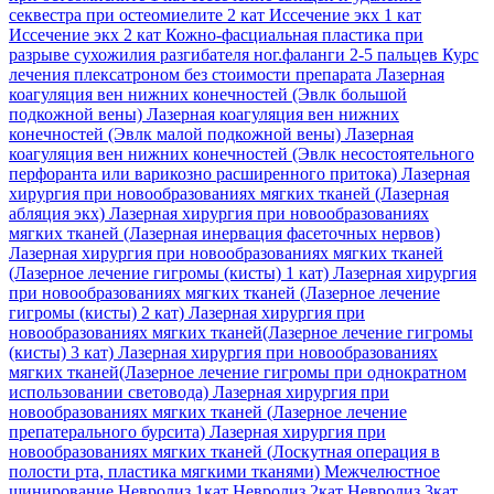
секвестра при остеомиелите 2 кат
Иссечение экх 1 кат
Иссечение экх 2 кат
Кожно-фасциальная пластика при
разрыве сухожилия разгибателя ног.фаланги 2-5 пальцев
Курс
лечения плексатроном без стоимости препарата
Лазерная
коагуляция вен нижних конечностей (Эвлк большой
подкожной вены)
Лазерная коагуляция вен нижних
конечностей (Эвлк малой подкожной вены)
Лазерная
коагуляция вен нижних конечностей (Эвлк несостоятельного
перфоранта или варикозно расширенного притока)
Лазерная
хирургия при новообразованиях мягких тканей (Лазерная
абляция экх)
Лазерная хирургия при новообразованиях
мягких тканей (Лазерная инервация фасеточных нервов)
Лазерная хирургия при новообразованиях мягких тканей
(Лазерное лечение гигромы (кисты) 1 кат)
Лазерная хирургия
при новообразованиях мягких тканей (Лазерное лечение
гигромы (кисты) 2 кат)
Лазерная хирургия при
новообразованиях мягких тканей(Лазерное лечение гигромы
(кисты) 3 кат)
Лазерная хирургия при новообразованиях
мягких тканей(Лазерное лечение гигромы при однократном
использовании световода)
Лазерная хирургия при
новообразованиях мягких тканей (Лазерное лечение
препатерального бурсита)
Лазерная хирургия при
новообразованиях мягких тканей (Лоскутная операция в
полости рта, пластика мягкими тканями)
Межчелюстное
шинирование
Невролиз 1кат
Невролиз 2кат
Невролиз 3кат