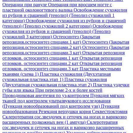
Операции при рануле
Операция при вросшем ногте с
пластиной околоногтевого валика
Освобождение сухожилия
из рубцов и сращений (тенолиз) (Тенолиз сухожилий 1
категории)
Освобождение сухожилия из рубцов и сращений
(тенолиз) (Тенолиз сухожилий 2 категории)
Освобождение
сухожилия из рубцов и сращений (тенолиз) (Тенолиз
сухожилий 3 категории)
Остеосинтез (Закрытая
репозиция.остеосинтез спицами.1 кат)
Остеосинтез (Закрытая
репозиция.остеосинтез спицами.2 кат)
Остеосинтез (Закрытая
репозиция.остеосинтез спицами.3 кат)
Открытая репозиция
отломков. остеосинтез спицами.1 кат
Открытая репозиция
отломков. остеосинтез спицами.2 кат
Открытая репозиция
отломков. остеосинтез спицами.3 кат
Пластика местными
тканями (схема 1)
Пластика сухожилия (Двухэтапная
сухожильная пластика.этап 1)
Пластика сухожилия
(Двухэтапная сухожильная пластика.этап 2)
Пластика уздечки
губы или языка
При переломе 2-х и более костей
Проводниковая анезтезия по уз-контролем
Пункция мягких
тканей под контролем ультразвукового исследования
(Пункция новообразований под контролем узи)
Пункция
новообразования
Резекция верхушки корня
Секвестрэктомия
Склеротерапия сос.звездочек и сеточек на ногах и варикозно
расширенных подкожных вен (1 ампула)
Склеротерапия
сос.звездочек и сеточек на ногах и варикозно расширенных
подкожных вен(без препарата)
Удаление доброкачественных