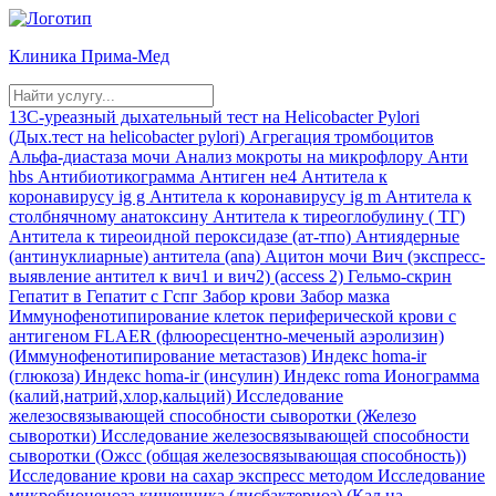
Клиника
Прима-Мед
13С-уреазный дыхательный тест на Helicobacter Pylori
(Дых.тест на helicobacter pylori)
Агрегация тромбоцитов
Альфа-диастаза мочи
Анализ мокроты на микрофлору
Анти
hbs
Антибиотикограмма
Антиген не4
Антитела к
коронавирусу ig g
Антитела к коронавирусу ig m
Антитела к
столбнячному анатоксину
Антитела к тиреоглобулину ( ТГ)
Антитела к тиреоидной пероксидазе (ат-тпо)
Антиядерные
(антинуклиарные) антитела (ana)
Ацитон мочи
Вич (экспресс-
выявление антител к вич1 и вич2) (access 2)
Гельмо-скрин
Гепатит в
Гепатит с
Гспг
Забор крови
Забор мазка
Иммунофенотипирование клеток периферической крови с
антигеном FLAER (флюоресцентно-меченый аэролизин)
(Иммунофенотипирование метастазов)
Индекс homa-ir
(глюкоза)
Индекс homa-ir (инсулин)
Индекс roma
Ионограмма
(калий,натрий,хлор,кальций)
Исследование
железосвязывающей способности сыворотки (Железо
сыворотки)
Исследование железосвязывающей способности
сыворотки (Ожсс (общая железосвязывающая способность))
Исследование крови на сахар экспресс методом
Исследование
микробиоценоза кишечника (дисбактериоз) (Кал на