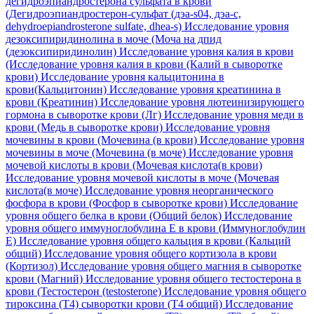
дегидроэпиандростерона сульфата в крови
(Дегидроэпиандростерон-сульфат (дэа-s04, дэа-с,
dehydroepiandrosterone sulfate, dhea-s)
Исследование уровня
дезоксипиридинолина в моче (Моча на дпид
(дезоксипиридинолин)
Исследование уровня калия в крови
(Исследование уровня калия в крови (Калий в сыворотке
крови)
Исследование уровня кальцитонина в
крови(Кальцитонин)
Исследование уровня креатинина в
крови (Креатинин)
Исследование уровня лютеинизирующего
гормона в сыворотке крови (Лг)
Исследование уровня меди в
крови (Медь в сыворотке крови)
Исследование уровня
мочевины в крови (Мочевина (в крови)
Исследование уровня
мочевины в моче (Мочевина (в моче)
Исследование уровня
мочевой кислоты в крови (Мочевая кислота(в крови)
Исследование уровня мочевой кислоты в моче (Мочевая
кислота(в моче)
Исследование уровня неорганического
фосфора в крови (Фосфор в сыворотке крови)
Исследование
уровня общего белка в крови (Общий белок)
Исследование
уровня общего иммуноглобулина E в крови (Иммуноглобулин
Е)
Исследование уровня общего кальция в крови (Кальций
общий)
Исследование уровня общего кортизола в крови
(Кортизол)
Исследование уровня общего магния в сыворотке
крови (Магний)
Исследование уровня общего тестостерона в
крови (Тестостерон (testosterone)
Исследование уровня общего
тироксина (Т4) сыворотки крови (Т4 общий)
Исследование