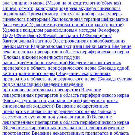
влагалищного мазка (Мазок на онкоцитологию(обычная)
Прием (осмотр, консультация) врача-акушера-гинеколога
первичный
Прием (осмотр, консультация) врача-акушера-
гинеколога повторный
Радиоволновая терапия шейки матки
(коагуляция)
Удаление внутриматочной спирали (простое)
Удаление кондилом радиоволновым методом
Фемофлор
16(23)
Фемофлор 8
Фемофлор скрин 12
Флороценоз/
бактериальный вагиноз
Электроэксцизия новообразования
шейки матки Радиоволновая эксцизия шейки матки
Введение
лекарственных препаратов в область периферического нерва
(Блокада нижней конечности под узи
навигацией+нейростимуляция)
Введение лекарственных
препаратов в область периферического нерва (Блокада одной
ветви тройничного нерва)
Введение лекарственных
препаратов в область периферического нерва (Блокада сустава
под уз навигацией (введение введение
противовоспалительных препаратов)
Введение
лекарственных препаратов в область периферического нерва
(Блокада суставов по узи навигацией (введение протеза
синовиальной жидкости)
Введение лекарственных
препаратов в область периферического нерва (Блокада
фасеточных суставов под узи-навигацией)
Введение
лекарственных препаратов в область периферического нерва
(Введение лекарственных препаратов в периартикулярное
пространство
Введение лекарственных препаратов в область