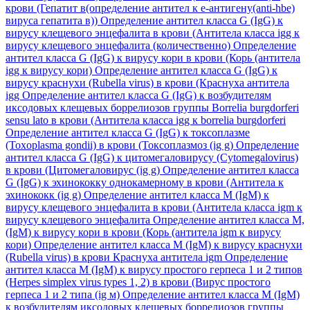
крови (Гепатит в(определение антител к е-антигену(anti-hbe)
вируса гепатита в))
Определение антител класса G (IgG) к
вирусу клещевого энцефалита в крови (Антитела класса igg к
вирусу клещевого энцефалита (количественно)
Определение
антител класса G (IgG) к вирусу кори в крови (Корь (антитела
igg к вирусу кори)
Определение антител класса G (IgG) к
вирусу краснухи (Rubella virus) в крови (Краснуха антитела
igg
Определение антител класса G (IgG) к возбудителям
иксодовых клещевых боррелиозов группы Borrelia burgdorferi
sensu lato в крови (Антитела класса igg к borrelia burgdorferi
Определение антител класса G (IgG) к токсоплазме
(Toxoplasma gondii) в крови (Токсоплазмоз (ig g)
Определение
антител класса G (IgG) к цитомегаловирусу (Cytomegalovirus)
в крови (Цитомегаловирус (ig g)
Определение антител класса
G (IgG) к эхинококку однокамерному в крови (Антитела к
эхинококк (ig g)
Определение антител класса M (IgM) к
вирусу клещевого энцефалита в крови (Антитела класса igm к
вирусу клещевого энцефалита
Определение антител класса M,
(IgM) к вирусу кори в крови (Корь (антитела igm к вирусу
кори)
Определение антител класса M (IgM) к вирусу краснухи
(Rubella virus) в крови Краснуха антитела igm
Определение
антител класса M (IgM) к вирусу простого герпеса 1 и 2 типов
(Herpes simplex virus types 1, 2) в крови (Вирус простого
герпеса 1 и 2 типа (ig м)
Определение антител класса M (IgM)
к возбудителям иксодовых клещевых боррелиозов группы