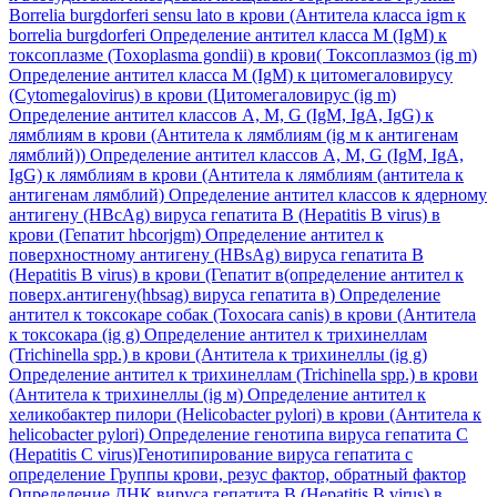
Borrelia burgdorferi sensu lato в крови (Антитела класса igm к
borrelia burgdorferi
Определение антител класса M (IgM) к
токсоплазме (Toxoplasma gondii) в крови( Токсоплазмоз (ig m)
Определение антител класса M (IgM) к цитомегаловирусу
(Cytomegalovirus) в крови (Цитомегаловирус (ig m)
Определение антител классов A, M, G (IgM, IgA, IgG) к
лямблиям в крови (Антитела к лямблиям (ig м к антигенам
лямблий))
Определение антител классов A, M, G (IgM, IgA,
IgG) к лямблиям в крови (Антитела к лямблиям (антитела к
антигенам лямблий)
Определение антител классов к ядерному
антигену (HBcAg) вируса гепатита B (Hepatitis B virus) в
крови (Гепатит hbcorjgm)
Определение антител к
поверхностному антигену (HBsAg) вируса гепатита B
(Hepatitis B virus) в крови (Гепатит в(определение антител к
поверх.антигену(hbsag) вируса гепатита в)
Определение
антител к токсокаре собак (Toxocara canis) в крови (Антитела
к токсокара (ig g)
Определение антител к трихинеллам
(Trichinella spp.) в крови (Антитела к трихинеллы (ig g)
Определение антител к трихинеллам (Trichinella spp.) в крови
(Антитела к трихинеллы (ig м)
Определение антител к
хеликобактер пилори (Helicobacter pylori) в крови (Антитела к
helicobacter pylori)
Определение генотипа вируса гепатита C
(Hepatitis C virus)Генотипирование вируса гепатита с
определение Группы крови, резус фактор, обратный фактор
Определение ДНК вируса гепатита B (Hepatitis B virus) в