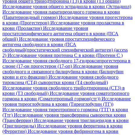
уровня общего трийодтиронина (Т3) в крови (Т3 общий)
Исследование уровня общего эстрадиола в крови (Эстрадиол)
Исследование уровня паратиреоидного гормона в крови
(Паратериоидный гормон)
Исследование уровня прогестерона
в крови (Прогестерон)
Исследование уровня пролактина в
крови (Пролактин)
Исследование уровня
простатспецифического антигена общего в крови (ПСА
общий)
Исследование уровня простатспецифического
антигена свободного в крови (ПСА
свободный(простатический специфический антиген) (access
2)
Исследование уровня протеина C в крови (Протеин С )
Исследование уровня свободного 17-гидроксипрогестерона в
слюне (17-он прогестерон (17-оп)
Исследование уровня
свободного и связанного билирубина в крови (Билирубин
крови и его фракции)
Исследование уровня свободного
тироксина (СТ4) сыворотки крови (Т4 свободный)
Исследование уровня свободного трийодтиронина (СТ3) в
крови (Т3 свободный)
Исследование уровня соматотропного
гормона в крови (Соматотропный гормон(стг))
Исследование
уровня тиреоглобулина в крови (Тиреоглобулин (ТГ))
Исследование уровня тиреотропного гормона (ТТГ) в крови
(Ттг)
Исследование уровня трансферрина сыворотки крови
(Трансферрин)
Исследование уровня триглицеридов в крови
(Триглицериды)
Исследование уровня ферритина в крови
(Ферритин)
Исследование уровня фибриногена в крови